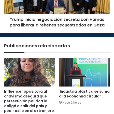
para
liberar
a
Trump inicia negociación secreta con Hamas
rehenes
secuestrados
para liberar a rehenes secuestrados en Gaza
en
Gaza
Publicaciones relacionadas
Influencer opositora al
Industria plástica se suma
chavismo asegura que
a la economía circular
persecución política la
Hace 2 horas
obligó a salir del país y
pedir asilo en el extranjero