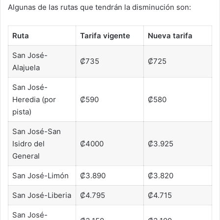
Algunas de las rutas que tendrán la disminución son:
Ruta
Tarifa vigente
Nueva tarifa
San José-
₡735
₡725
Alajuela
San José-
Heredia (por
₡590
₡580
pista)
San José-San
Isidro del
₡4000
₡3.925
General
San José-Limón
₡3.890
₡3.820
San José-Liberia
₡4.795
₡4.715
San José-