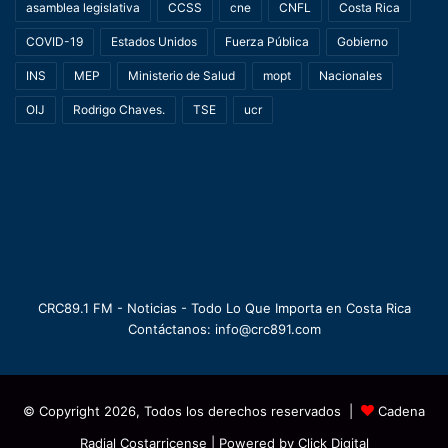
asamblea legislativa
CCSS
cne
CNFL
Costa Rica
COVID-19
Estados Unidos
Fuerza Pública
Gobierno
INS
MEP
Ministerio de Salud
mopt
Nacionales
OIJ
Rodrigo Chaves.
TSE
ucr
CRC89.1 FM - Noticias - Todo Lo Que Importa en Costa Rica
Contáctanos: info@crc891.com
© Copyright 2026, Todos los derechos reservados |
Cadena
Radial Costarricense
| Powered by
Click Digital