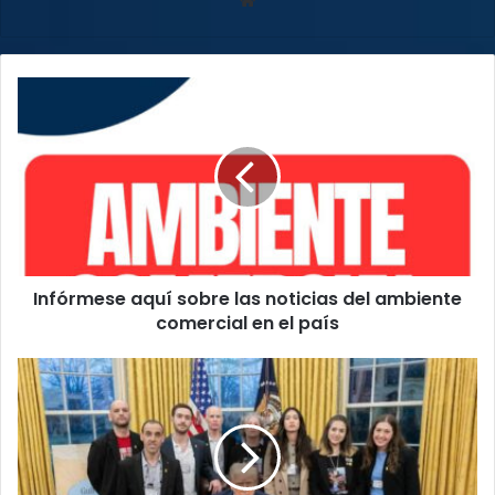
web
Infórmese
aquí
sobre
las
noticias
del
ambiente
comercial
en
Infórmese aquí sobre las noticias del ambiente
el
país
comercial en el país
Trump
inicia
negociación
secreta
con
Hamas