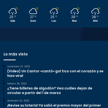
25
27
25
29
28
℃
℃
℃
℃
℃
Sáb
Dom
Lun
Mar
Mié
Lo más visto
noviembre 27, 2022
(Video) Un Cantor «cantó» gol tico con el corazón y se
hizo viral
febrero 26, 2022
¿Tiene billetes de algodón? Vea cuáles dejan de
circular a partir del 1 de marzo
diciembre 24, 2022
¡Revise su lotería! Ya salió el premio mayor del primer