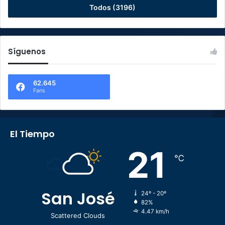
Todos (3196)
Síguenos
62.645
Fans
El Tiempo
21
℃
San José
24º - 20º
82%
4.47 km/h
Scattered Clouds