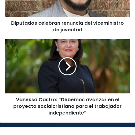
juventud
Diputados celebran renuncia del viceministro
de juventud
Vanessa
Castro:
“Debemos
avanzar
en
el
proyecto
socialcristiano
para
Vanessa Castro: “Debemos avanzar en el
el
trabajador
proyecto socialcristiano para el trabajador
independiente”
independiente”