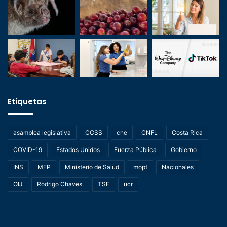
Etiquetas
asamblea legislativa
CCSS
cne
CNFL
Costa Rica
COVID-19
Estados Unidos
Fuerza Pública
Gobierno
INS
MEP
Ministerio de Salud
mopt
Nacionales
OIJ
Rodrigo Chaves.
TSE
ucr