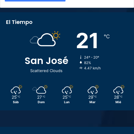
El Tiempo
21
℃
San José
24º - 20º
82%
4.47 km/h
Scattered Clouds
25
27
25
29
28
℃
℃
℃
℃
℃
Sáb
Dom
Lun
Mar
Mié