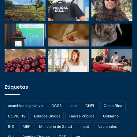
Etiquetas
asamblea legislativa
CCSS
cne
CNFL
Costa Rica
COVID-19
Estados Unidos
Fuerza Pública
Gobierno
INS
MEP
Ministerio de Salud
mopt
Nacionales
OIJ
Rodrigo Chaves.
TSE
ucr