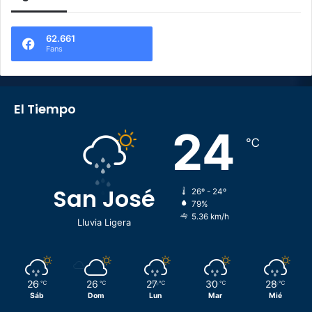
62.661
Fans
El Tiempo
24
℃
San José
26º - 24º
79%
5.36 km/h
Lluvia Ligera
26
26
27
30
28
℃
℃
℃
℃
℃
Sáb
Dom
Lun
Mar
Mié