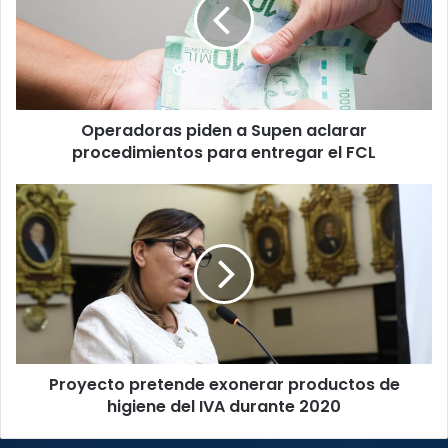
Supen
aclarar
procedimientos
para
entregar
el
Operadoras piden a Supen aclarar
FCL
procedimientos para entregar el FCL
Proyecto
pretende
exonerar
productos
de
higiene
del
IVA
durante
Proyecto pretende exonerar productos de
2020
higiene del IVA durante 2020