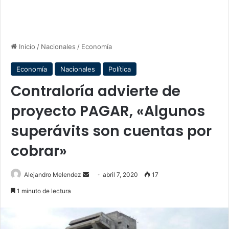
Inicio
/
Nacionales
/
Economía
Economía
Nacionales
Política
Contraloría advierte de
proyecto PAGAR, «Algunos
superávits son cuentas por
cobrar»
Send
Alejandro Melendez
abril 7, 2020
17
an
1 minuto de lectura
email