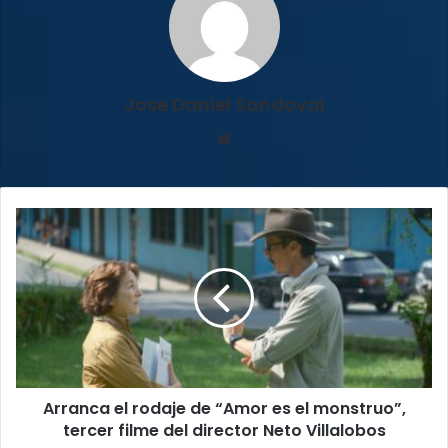
Jose Daniel Sandoval
Sitio
web
Arranca
el
rodaje
de
“Amor
es
el
monstruo”,
tercer
Arranca el rodaje de “Amor es el monstruo”,
filme
del
tercer filme del director Neto Villalobos
director