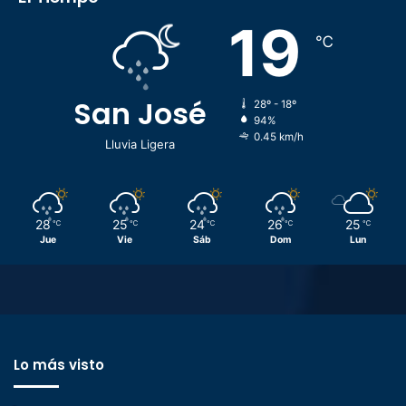
19
℃
San José
28º - 18º
94%
0.45 km/h
Lluvia Ligera
28
25
24
26
25
℃
℃
℃
℃
℃
Jue
Vie
Sáb
Dom
Lun
Lo más visto