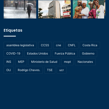
Etiquetas
asamblea legislativa
CCSS
cne
CNFL
Costa Rica
COVID-19
Estados Unidos
Fuerza Pública
Gobierno
INS
MEP
Ministerio de Salud
mopt
Nacionales
OIJ
Rodrigo Chaves.
TSE
ucr