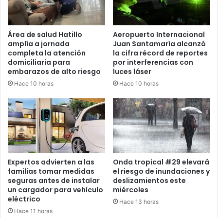
Área de salud Hatillo
Aeropuerto Internacional
amplía a jornada
Juan Santamaría alcanzó
completa la atención
la cifra récord de reportes
domiciliaria para
por interferencias con
embarazos de alto riesgo
luces láser
Hace 10 horas
Hace 10 horas
Expertos advierten a las
Onda tropical #29 elevará
familias tomar medidas
el riesgo de inundaciones y
seguras antes de instalar
deslizamientos este
un cargador para vehículo
miércoles
eléctrico
Hace 13 horas
Hace 11 horas