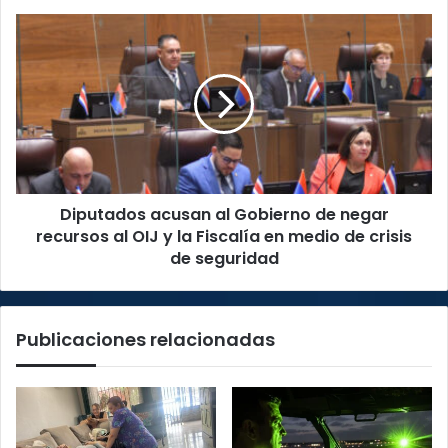
Neto
Diputados
Villalobos
acusan
al
Gobierno
de
negar
recursos
al
OIJ
Diputados acusan al Gobierno de negar
y
la
recursos al OIJ y la Fiscalía en medio de crisis
Fiscalía
de seguridad
en
medio
de
Publicaciones relacionadas
crisis
de
seguridad