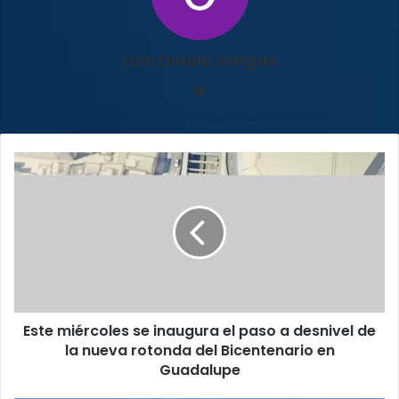
Luis Ovidio Vargas
Sitio
web
Este
miércoles
se
inaugura
el
paso
a
desnivel
de
Este miércoles se inaugura el paso a desnivel de
la
nueva
la nueva rotonda del Bicentenario en
rotonda
Guadalupe
del