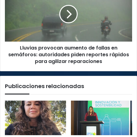
aumento
de
fallas
en
semáforos:
autoridades
piden
Lluvias provocan aumento de fallas en
reportes
rápidos
semáforos: autoridades piden reportes rápidos
para
para agilizar reparaciones
agilizar
reparaciones
Publicaciones relacionadas