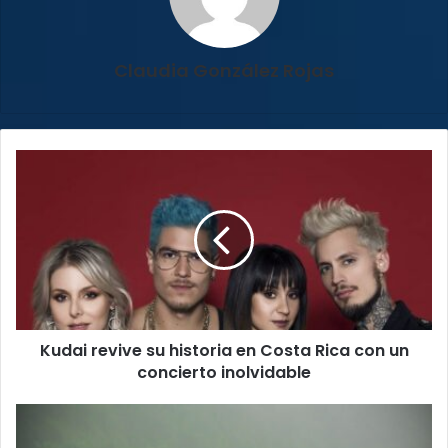
Claudia González Rojas
Kudai
revive
su
historia
en
Costa
Rica
con
un
Kudai revive su historia en Costa Rica con un
concierto
inolvidable
concierto inolvidable
Lluvias
provocan