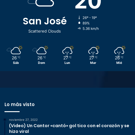
20
San José
26º - 19º
89%
5.36 km/h
Scattered Clouds
26
26
27
27
26
℃
℃
℃
℃
℃
Sáb
Dom
Lun
Mar
Mié
Lo más visto
noviembre 27, 2022
(Video) Un Cantor «cantó» gol tico con el corazón y se
hizo viral