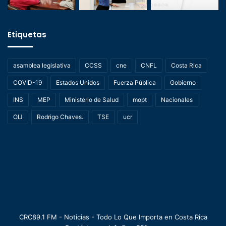
Etiquetas
asamblea legislativa
CCSS
cne
CNFL
Costa Rica
COVID-19
Estados Unidos
Fuerza Pública
Gobierno
INS
MEP
Ministerio de Salud
mopt
Nacionales
OIJ
Rodrigo Chaves.
TSE
ucr
CRC89.1 FM - Noticias - Todo Lo Que Importa en Costa Rica