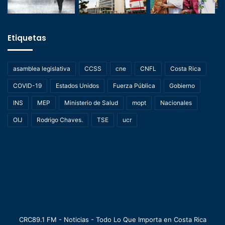
Etiquetas
asamblea legislativa
CCSS
cne
CNFL
Costa Rica
COVID-19
Estados Unidos
Fuerza Pública
Gobierno
INS
MEP
Ministerio de Salud
mopt
Nacionales
OIJ
Rodrigo Chaves.
TSE
ucr
CRC89.1 FM - Noticias - Todo Lo Que Importa en Costa Rica