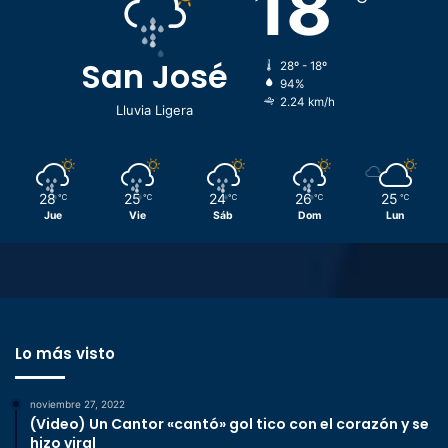
18
San José
28º - 18º
94%
2.24 km/h
Lluvia Ligera
28
25
24
26
25
℃
℃
℃
℃
℃
Jue
Vie
Sáb
Dom
Lun
Lo más visto
noviembre 27, 2022
(Video) Un Cantor «cantó» gol tico con el corazón y se
hizo viral