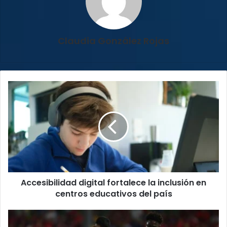
Claudia González Rojas
Accesibilidad
digital
fortalece
la
inclusión
en
centros
educativos
del
Accesibilidad digital fortalece la inclusión en
país
centros educativos del país
Costa
Rica