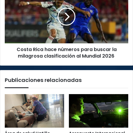
hace
números
para
buscar
la
milagrosa
clasificación
Costa Rica hace números para buscar la
al
Mundial
milagrosa clasificación al Mundial 2026
2026
Publicaciones relacionadas