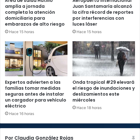
Área de salud Hatillo
Aeropuerto Internacional
amplía a jornada
Juan Santamaría alcanzó
completa la atención
la cifra récord de reportes
domiciliaria para
por interferencias con
embarazos de alto riesgo
luces láser
Hace 15 horas
Hace 15 horas
Expertos advierten a las
Onda tropical #29 elevará
familias tomar medidas
el riesgo de inundaciones y
seguras antes de instalar
deslizamientos este
un cargador para vehículo
miércoles
eléctrico
Hace 18 horas
Hace 16 horas
Por Claudia González Rojas