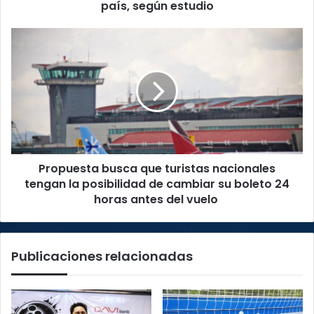
por
país, según estudio
rumbo
del
Propuesta
país,
busca
según
que
estudio
turistas
nacionales
tengan
la
posibilidad
de
Propuesta busca que turistas nacionales
cambiar
su
tengan la posibilidad de cambiar su boleto 24
boleto
horas antes del vuelo
24
horas
antes
Publicaciones relacionadas
del
vuelo