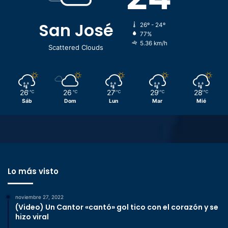
San José
26º - 24º
77%
5.36 km/h
Scattered Clouds
26
26
27
29
28
℃
℃
℃
℃
℃
Sáb
Dom
Lun
Mar
Mié
Lo más visto
noviembre 27, 2022
(Video) Un Cantor «cantó» gol tico con el corazón y se
hizo viral