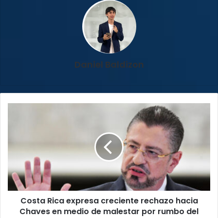
Daniel Baldizon
Costa
Rica
expresa
creciente
rechazo
hacia
Chaves
en
medio
Costa Rica expresa creciente rechazo hacia
de
malestar
Chaves en medio de malestar por rumbo del