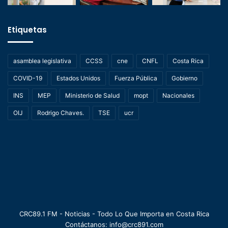
Etiquetas
asamblea legislativa
CCSS
cne
CNFL
Costa Rica
COVID-19
Estados Unidos
Fuerza Pública
Gobierno
INS
MEP
Ministerio de Salud
mopt
Nacionales
OIJ
Rodrigo Chaves.
TSE
ucr
CRC89.1 FM - Noticias - Todo Lo Que Importa en Costa Rica
Contáctanos: info@crc891.com