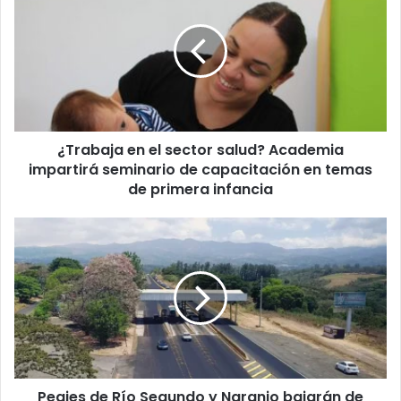
el
sector
salud?
Academia
impartirá
seminario
de
¿Trabaja en el sector salud? Academia
capacitación
en
impartirá seminario de capacitación en temas
temas
de primera infancia
de
primera
Peajes
infancia
de
Río
Segundo
y
Naranjo
bajarán
de
precio
Peajes de Río Segundo y Naranjo bajarán de
a