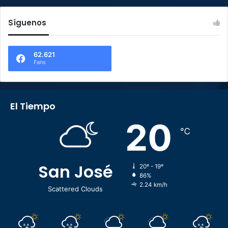
Síguenos
62.621
Fans
El Tiempo
20
℃
San José
20º - 19º
86%
2.24 km/h
Scattered Clouds