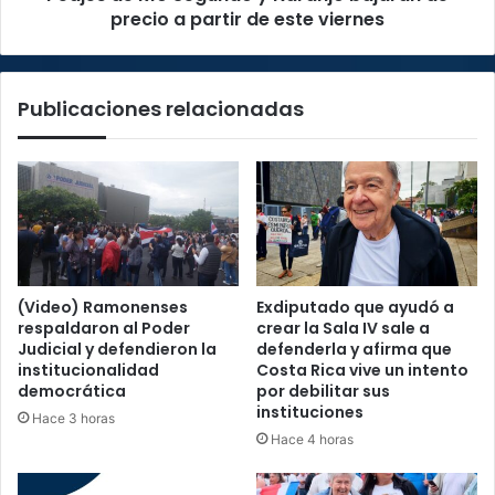
partir
precio a partir de este viernes
de
este
viernes
Publicaciones relacionadas
(Video) Ramonenses
Exdiputado que ayudó a
respaldaron al Poder
crear la Sala IV sale a
Judicial y defendieron la
defenderla y afirma que
institucionalidad
Costa Rica vive un intento
democrática
por debilitar sus
instituciones
Hace 3 horas
Hace 4 horas