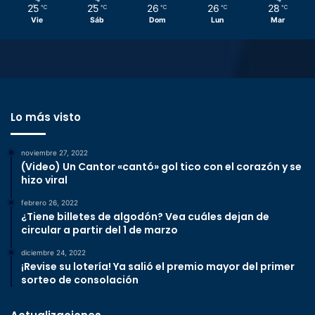
25
25
26
26
28
℃
℃
℃
℃
℃
Vie
Sáb
Dom
Lun
Mar
Lo más visto
noviembre 27, 2022
(Video) Un Cantor «cantó» gol tico con el corazón y se
hizo viral
febrero 26, 2022
¿Tiene billetes de algodón? Vea cuáles dejan de
circular a partir del 1 de marzo
diciembre 24, 2022
¡Revise su lotería! Ya salió el premio mayor del primer
sorteo de consolación