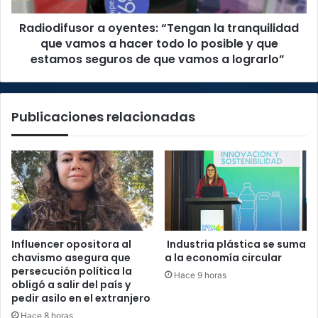
a
Radiodifusor a oyentes: “Tengan la tranquilidad
hacer
todo
que vamos a hacer todo lo posible y que
lo
estamos seguros de que vamos a lograrlo”
posible
y
que
Publicaciones relacionadas
estamos
seguros
de
que
vamos
a
lograrlo”
Influencer opositora al
Industria plástica se suma
chavismo asegura que
a la economía circular
persecución política la
Hace 9 horas
obligó a salir del país y
pedir asilo en el extranjero
Hace 8 horas