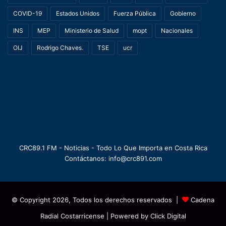
COVID-19
Estados Unidos
Fuerza Pública
Gobierno
INS
MEP
Ministerio de Salud
mopt
Nacionales
OIJ
Rodrigo Chaves.
TSE
ucr
CRC89.1 FM - Noticias - Todo Lo Que Importa en Costa Rica
Contáctanos: info@crc891.com
© Copyright 2026, Todos los derechos reservados |
Cadena
Radial Costarricense
| Powered by
Click Digital