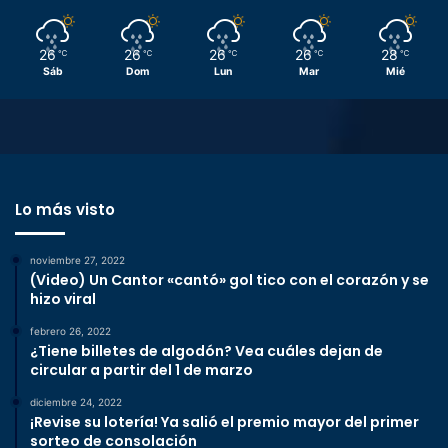
26
26
26
26
28
℃
℃
℃
℃
℃
Sáb
Dom
Lun
Mar
Mié
Lo más visto
noviembre 27, 2022
(Video) Un Cantor «cantó» gol tico con el corazón y se
hizo viral
febrero 26, 2022
¿Tiene billetes de algodón? Vea cuáles dejan de
circular a partir del 1 de marzo
diciembre 24, 2022
¡Revise su lotería! Ya salió el premio mayor del primer
sorteo de consolación