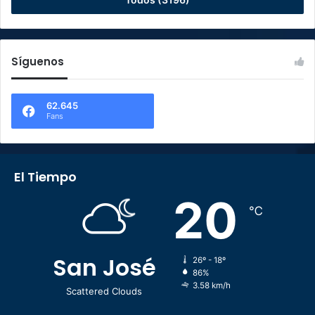
Síguenos
62.645
Fans
El Tiempo
20
℃
San José
26º - 18º
86%
3.58 km/h
Scattered Clouds