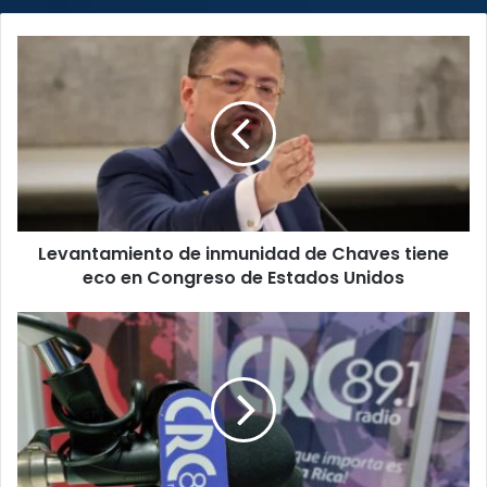
Levantamiento
de
inmunidad
de
Chaves
tiene
eco
en
Congreso
Levantamiento de inmunidad de Chaves tiene
de
Estados
eco en Congreso de Estados Unidos
Unidos
Radiodifusor
a
oyentes:
“Tengan
la
tranquilidad
que
vamos