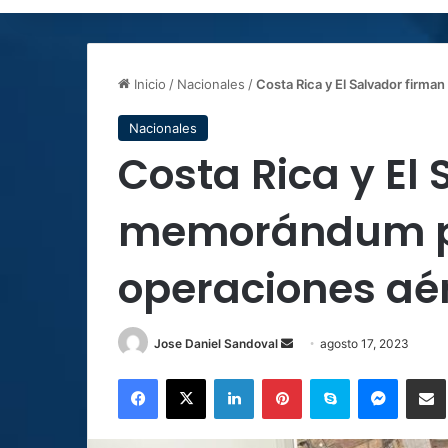
Inicio
/
Nacionales
/
Costa Rica y El Salvador firm
Nacionales
Costa Rica y El
memorándum pa
operaciones aé
Send
Jose Daniel Sandoval
agosto 17, 2023
an
Facebook
X
LinkedIn
Pinterest
Skype
Messen
C
email