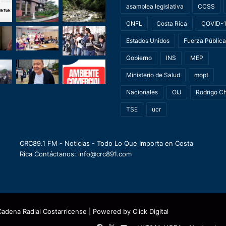
asamblea legislativa
CCSS
CNFL
Costa Rica
COVID-
Estados Unidos
Fuerza Pública
Gobierno
INS
MEP
Ministerio de Salud
mopt
Nacionales
OIJ
Rodrigo C
TSE
ucr
CRC89.1 FM - Noticias - Todo Lo Que Importa en Costa
Rica Contáctanos: info@crc891.com
Cadena Radial Costarricense
| Powered by
Click Digital