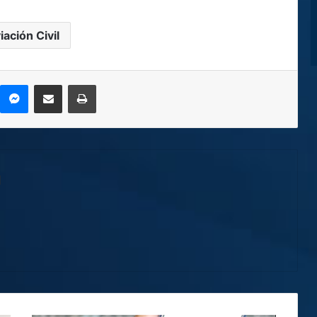
iación Civil
kype
Messenger
Compartir por correo electrónico
Imprimir
l