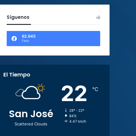
Síguenos
62.645
Fans
El Tiempo
22
℃
San José
28º - 22º
84%
4.47 km/h
Scattered Clouds