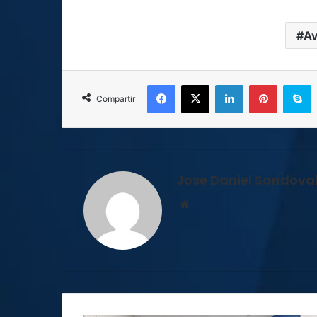
Av
Facebook
X
LinkedIn
Pinterest
S
Compartir
Jose Daniel Sandova
Sitio
web