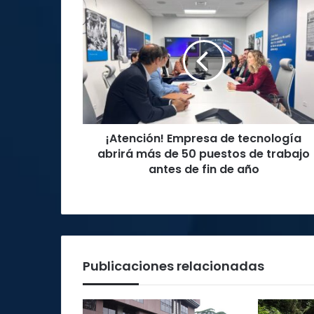
¡Atención!
Empresa
de
tecnología
abrirá
más
de
50
puestos
¡Atención! Empresa de tecnología
de
trabajo
abrirá más de 50 puestos de trabajo
antes
antes de fin de año
de
fin
de
año
Publicaciones relacionadas