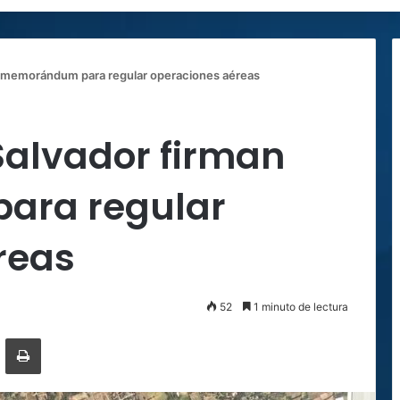
an memorándum para regular operaciones aéreas
 Salvador firman
ra regular
reas
52
1 minuto de lectura
ger
ompartir por correo electrónico
Imprimir