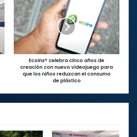
Ecoins®
celebra
cinco
años
de
creación
con
nuevo
videojuego
Ecoins® celebra cinco años de
para
que
creación con nuevo videojuego para
los
que los niños reduzcan el consumo
niños
de plástico
reduzcan
el
consumo
de
plástico