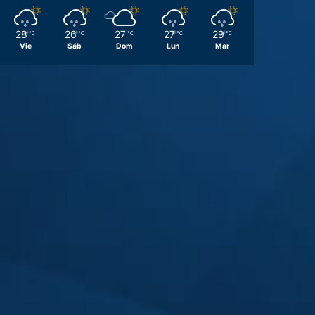
28
26
27
27
29
℃
℃
℃
℃
℃
Vie
Sáb
Dom
Lun
Mar