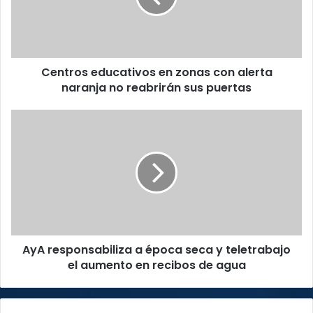
alerta
naranja
no
reabrirán
Centros educativos en zonas con alerta
sus
puertas
naranja no reabrirán sus puertas
AyA
responsabiliza
a
época
seca
y
teletrabajo
el
aumento
AyA responsabiliza a época seca y teletrabajo
en
recibos
el aumento en recibos de agua
de
agua