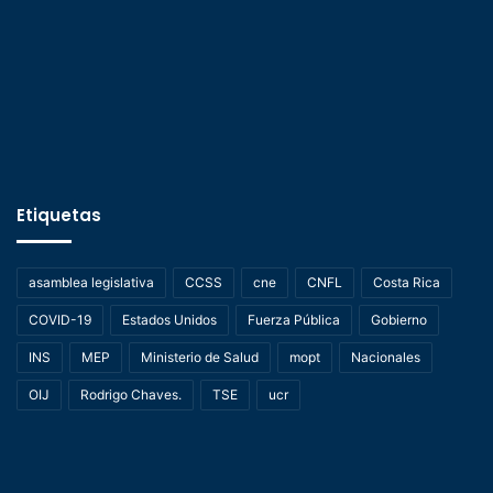
Etiquetas
asamblea legislativa
CCSS
cne
CNFL
Costa Rica
COVID-19
Estados Unidos
Fuerza Pública
Gobierno
INS
MEP
Ministerio de Salud
mopt
Nacionales
OIJ
Rodrigo Chaves.
TSE
ucr