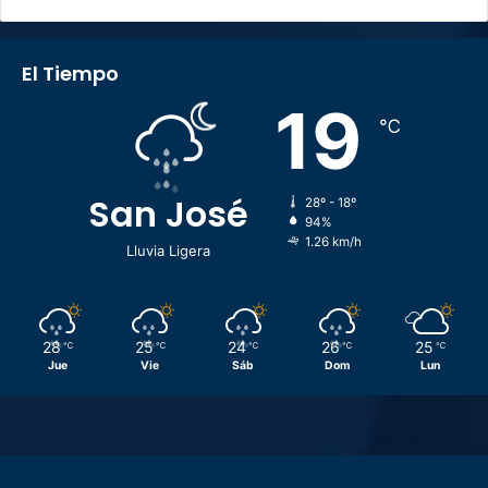
El Tiempo
19
℃
San José
28º - 18º
94%
1.26 km/h
Lluvia Ligera
28
25
24
26
25
℃
℃
℃
℃
℃
Jue
Vie
Sáb
Dom
Lun