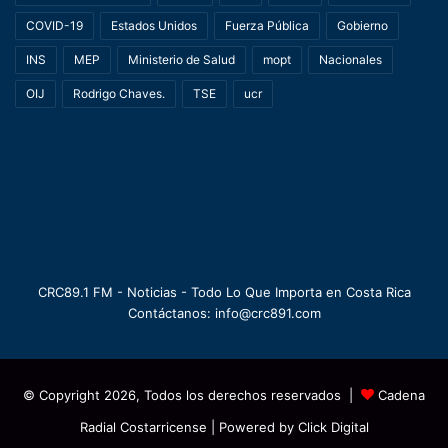
COVID-19
Estados Unidos
Fuerza Pública
Gobierno
INS
MEP
Ministerio de Salud
mopt
Nacionales
OIJ
Rodrigo Chaves.
TSE
ucr
CRC89.1 FM - Noticias - Todo Lo Que Importa en Costa Rica
Contáctanos: info@crc891.com
© Copyright 2026, Todos los derechos reservados |
Cadena
Radial Costarricense
| Powered by
Click Digital