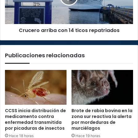
repatriados
Crucero arriba con 14 ticos repatriados
Publicaciones relacionadas
CCSS inicia distribución de
Brote de rabia bovina en la
medicamento contra
zona sur reactiva la alerta
enfermedad transmitida
por mordeduras de
por picaduras de insectos
murciélagos
Hace 18 horas
Hace 19 horas