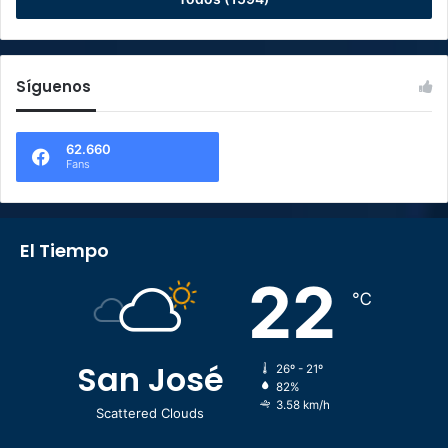
Síguenos
62.660
Fans
El Tiempo
22
℃
San José
26º - 21º
82%
3.58 km/h
Scattered Clouds