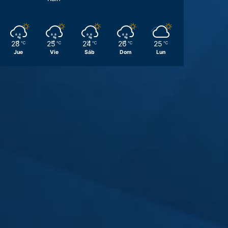
28
25
24
26
25
℃
℃
℃
℃
℃
Jue
Vie
Sáb
Dom
Lun