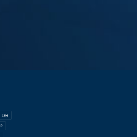
cne
19