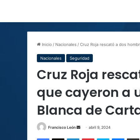
Inicio
/
Nacionales
/
Cruz Roja rescató a dos hombr
Nacionales
Seguridad
Cruz Roja resc
que cayeron a u
Blanca de Cart
Send
Francisco León
abril 9, 2024
an
Facebook
X
LinkedIn
Pinterest
Skype
Messen
C