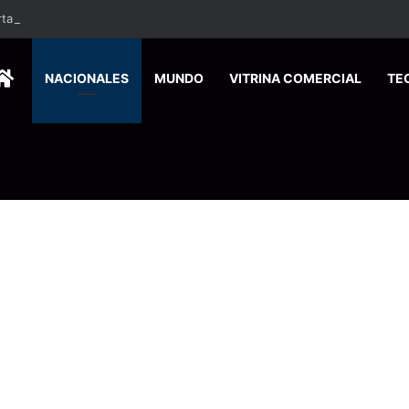
alecer los servicios para turistas en puestos fronterizos
HOME
NACIONALES
MUNDO
VITRINA COMERCIAL
TE