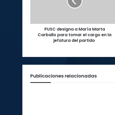
Marta
Carballo
para
tomar
el
PUSC designa a María Marta
cargo
en
Carballo para tomar el cargo en la
la
jefatura del partido
jefatura
del
partido
Publicaciones relacionadas