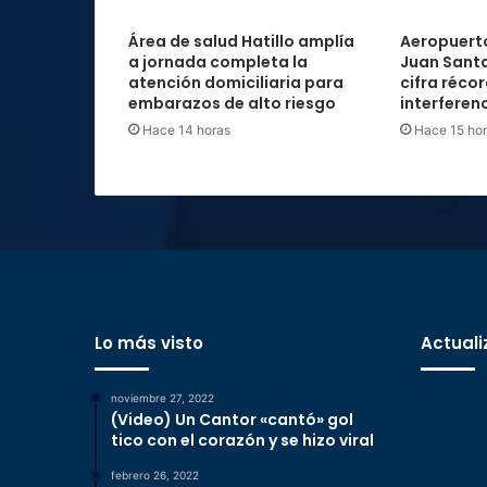
Área de salud Hatillo amplía
Aeropuerto
a jornada completa la
Juan Santa
atención domiciliaria para
cifra réco
embarazos de alto riesgo
interferenc
Hace 14 horas
Hace 15 ho
Lo más visto
Actuali
noviembre 27, 2022
(Video) Un Cantor «cantó» gol
tico con el corazón y se hizo viral
febrero 26, 2022