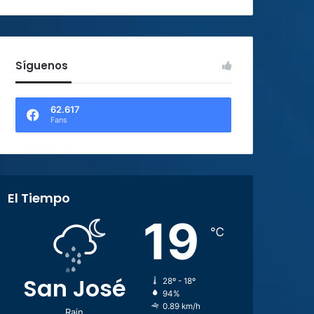
Síguenos
62.617
Fans
El Tiempo
19
℃
San José
28º - 18º
94%
0.89 km/h
Rain