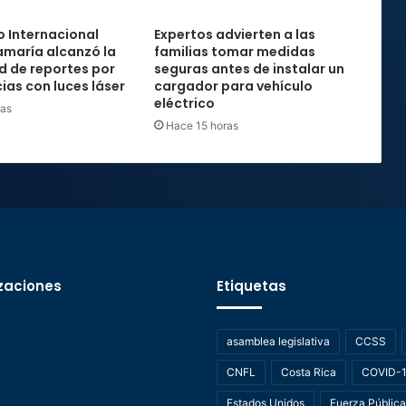
 Internacional
Expertos advierten a las
maría alcanzó la
familias tomar medidas
rd de reportes por
seguras antes de instalar un
ias con luces láser
cargador para vehículo
eléctrico
ras
Hace 15 horas
zaciones
Etiquetas
asamblea legislativa
CCSS
CNFL
Costa Rica
COVID-
Estados Unidos
Fuerza Pública