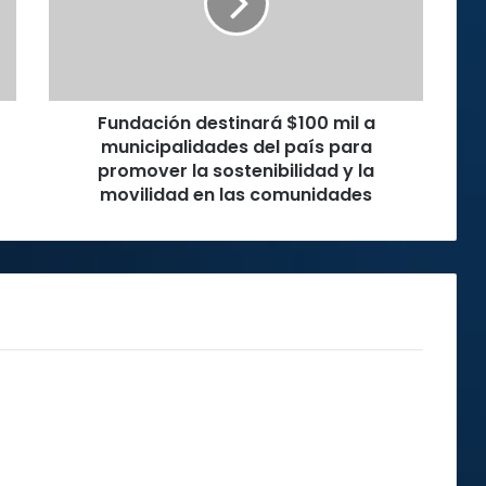
a
municipalidades
del
país
para
Fundación destinará $100 mil a
promover
la
municipalidades del país para
sostenibilidad
promover la sostenibilidad y la
y
movilidad en las comunidades
la
movilidad
en
las
comunidades