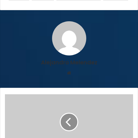
Alejandro Melendez
Sitio
web
Detienen
en
carretera
sospechosos
de
robar
casa