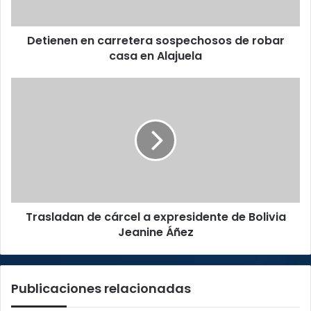
en
Alajuela
Detienen en carretera sospechosos de robar
casa en Alajuela
Trasladan
de
cárcel
a
expresidente
de
Bolivia
Jeanine
Áñez
Trasladan de cárcel a expresidente de Bolivia
Jeanine Áñez
Publicaciones relacionadas