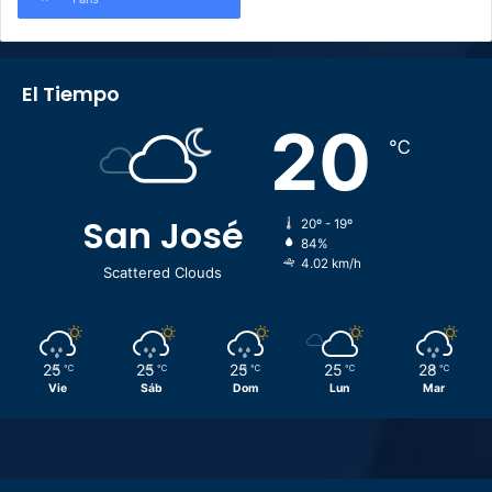
El Tiempo
20
℃
San José
20º - 19º
84%
4.02 km/h
Scattered Clouds
25
25
25
25
28
℃
℃
℃
℃
℃
Vie
Sáb
Dom
Lun
Mar