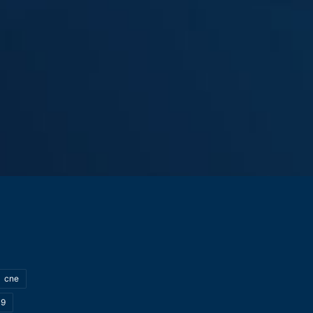
cne
19