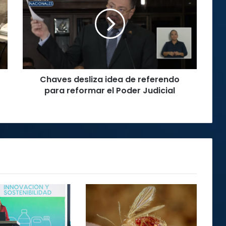
idea
de
referendo
para
reformar
el
Poder
Chaves desliza idea de referendo
Judicial
para reformar el Poder Judicial