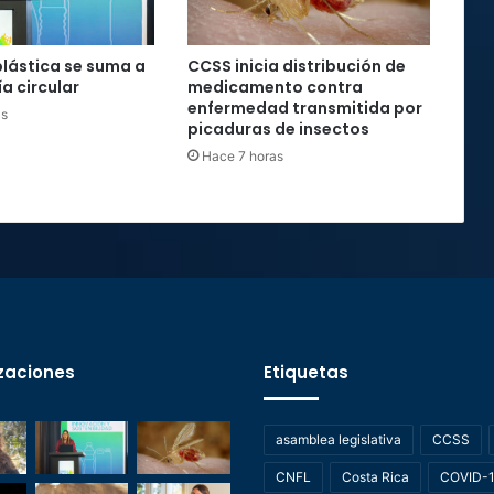
plástica se suma a
CCSS inicia distribución de
a circular
medicamento contra
enfermedad transmitida por
as
picaduras de insectos
Hace 7 horas
zaciones
Etiquetas
asamblea legislativa
CCSS
CNFL
Costa Rica
COVID-