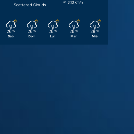
3.13 km/h
Scattered Clouds
26
26
26
26
28
℃
℃
℃
℃
℃
Sáb
Dom
Lun
Mar
Mié