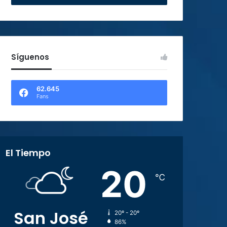
Síguenos
62.645
Fans
El Tiempo
20
℃
San José
20º - 20º
86%