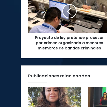
ley
pretende
procesar
por
crimen
organizado
a
Proyecto de ley pretende procesar
menores
miembros
por crimen organizado a menores
de
miembros de bandas criminales
bandas
criminales
Publicaciones relacionadas