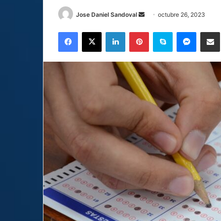
Send
Jose Daniel Sandoval
octubre 26, 2023
an
Facebook
X
LinkedIn
Pinterest
Skype
Messen
C
email