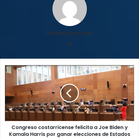
Valeria Sanchez
Sitio
web
Congreso
costarricense
felicita
a
Joe
Biden
y
Kamala
Harris
Congreso costarricense felicita a Joe Biden y
por
ganar
Kamala Harris por ganar elecciones de Estados