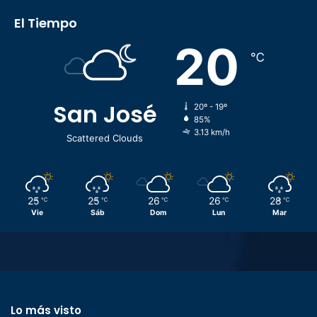
El Tiempo
20
℃
San José
20º - 19º
85%
3.13 km/h
Scattered Clouds
25
25
26
26
28
℃
℃
℃
℃
℃
Vie
Sáb
Dom
Lun
Mar
Lo más visto