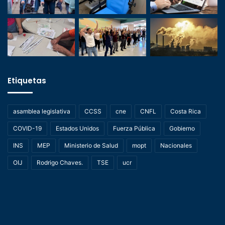
Etiquetas
asamblea legislativa
CCSS
cne
CNFL
Costa Rica
COVID-19
Estados Unidos
Fuerza Pública
Gobierno
INS
MEP
Ministerio de Salud
mopt
Nacionales
OIJ
Rodrigo Chaves.
TSE
ucr