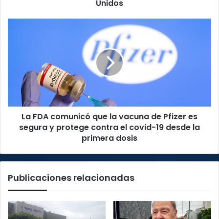
elecciones
Unidos
de
Estados
La
Unidos
FDA
comunicó
que
la
vacuna
de
Pfizer
es
La FDA comunicó que la vacuna de Pfizer es
segura
y
segura y protege contra el covid-19 desde la
protege
primera dosis
contra
el
covid-
Publicaciones relacionadas
19
desde
la
primera
dosis