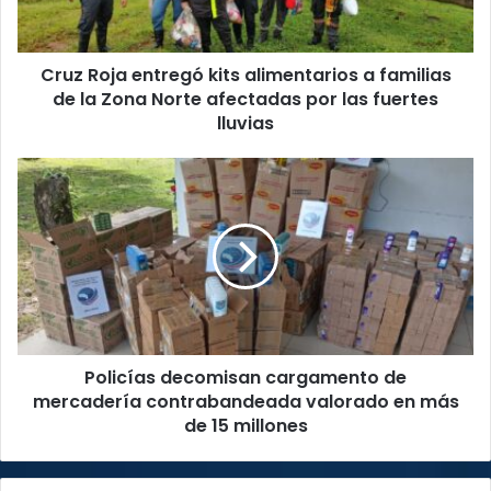
familias
de
la
Cruz Roja entregó kits alimentarios a familias
Zona
Norte
de la Zona Norte afectadas por las fuertes
afectadas
lluvias
por
las
Policías
fuertes
decomisan
lluvias
cargamento
de
mercadería
contrabandeada
valorado
en
más
Policías decomisan cargamento de
de
15
mercadería contrabandeada valorado en más
millones
de 15 millones