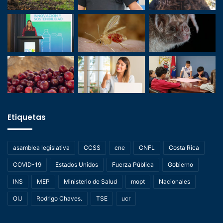
Etiquetas
asamblea legislativa
CCSS
cne
CNFL
Costa Rica
COVID-19
Estados Unidos
Fuerza Pública
Gobierno
INS
MEP
Ministerio de Salud
mopt
Nacionales
OIJ
Rodrigo Chaves.
TSE
ucr