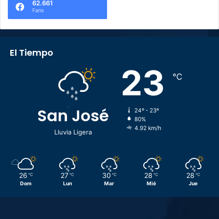
62.661
Fans
El Tiempo
23
℃
San José
24º - 23º
80%
4.92 km/h
Lluvia Ligera
26
27
30
28
28
℃
℃
℃
℃
℃
Dom
Lun
Mar
Mié
Jue