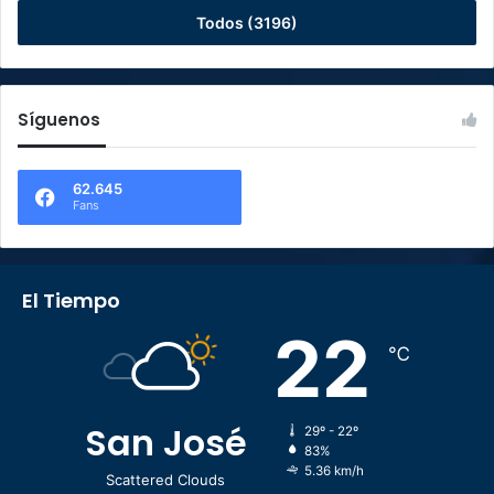
Todos (3196)
Síguenos
62.645
Fans
El Tiempo
22
℃
San José
29º - 22º
83%
5.36 km/h
Scattered Clouds