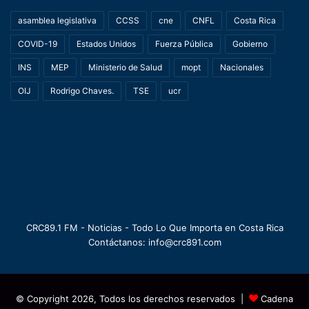
asamblea legislativa
CCSS
cne
CNFL
Costa Rica
COVID-19
Estados Unidos
Fuerza Pública
Gobierno
INS
MEP
Ministerio de Salud
mopt
Nacionales
OIJ
Rodrigo Chaves.
TSE
ucr
CRC89.1 FM - Noticias - Todo Lo Que Importa en Costa Rica
Contáctanos: info@crc891.com
© Copyright 2026, Todos los derechos reservados |
Cadena