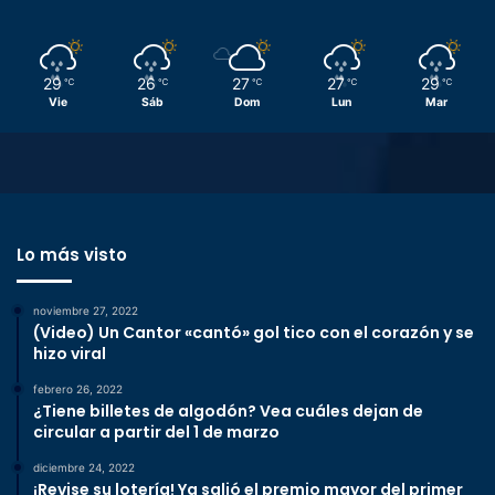
29
26
27
27
29
℃
℃
℃
℃
℃
Vie
Sáb
Dom
Lun
Mar
Lo más visto
noviembre 27, 2022
(Video) Un Cantor «cantó» gol tico con el corazón y se
hizo viral
febrero 26, 2022
¿Tiene billetes de algodón? Vea cuáles dejan de
circular a partir del 1 de marzo
diciembre 24, 2022
¡Revise su lotería! Ya salió el premio mayor del primer