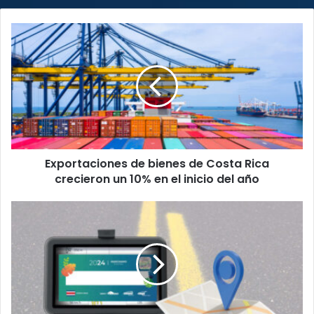
Exportaciones
de
bienes
de
Costa
Rica
crecieron
un
10%
Exportaciones de bienes de Costa Rica
en
el
crecieron un 10% en el inicio del año
inicio
del
Proyecto
año
de
marchamo
digital
recibe
luz
verde:
Contraloría