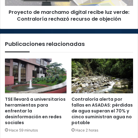
rechazó
Proyecto de marchamo digital recibe luz verde:
recurso
de
Contraloría rechazó recurso de objeción
objeción
Publicaciones relacionadas
TSE llevará a universitarios
Contraloría alerta por
herramientas para
fallas en ASADAS: pérdidas
enfrentar la
de agua superan el 70% y
desinformación en redes
cinco suministran agua no
sociales
potable
Hace 59 minutos
Hace 2 horas