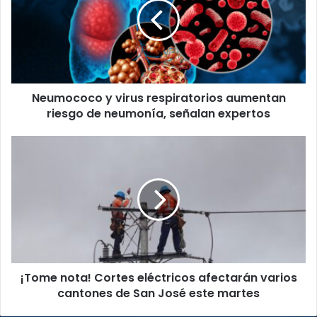
respiratorios
aumentan
riesgo
de
neumonía,
señalan
Neumococo y virus respiratorios aumentan
expertos
riesgo de neumonía, señalan expertos
¡Tome
nota!
Cortes
eléctricos
afectarán
varios
cantones
de
San
¡Tome nota! Cortes eléctricos afectarán varios
José
este
cantones de San José este martes
martes