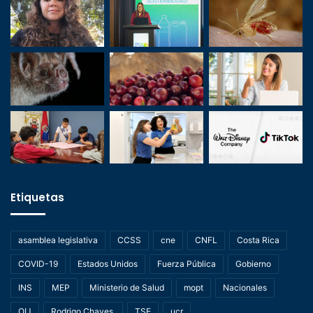
Etiquetas
asamblea legislativa
CCSS
cne
CNFL
Costa Rica
COVID-19
Estados Unidos
Fuerza Pública
Gobierno
INS
MEP
Ministerio de Salud
mopt
Nacionales
OIJ
Rodrigo Chaves.
TSE
ucr