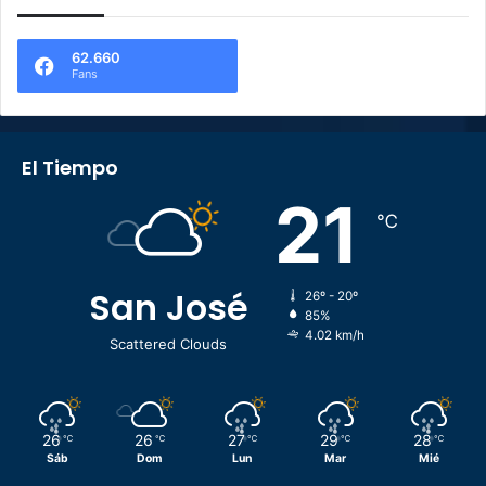
62.660
Fans
El Tiempo
21
℃
San José
26º - 20º
85%
4.02 km/h
Scattered Clouds
26
26
27
29
28
℃
℃
℃
℃
℃
Sáb
Dom
Lun
Mar
Mié