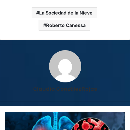
La Sociedad de la Nieve
Roberto Canessa
Claudia González Rojas
Neumococo
y
virus