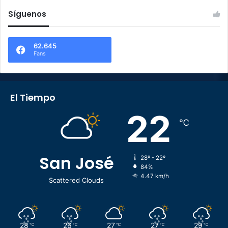
Síguenos
62.645
Fans
El Tiempo
22
℃
San José
28º - 22º
84%
4.47 km/h
Scattered Clouds
28
26
27
27
29
℃
℃
℃
℃
℃