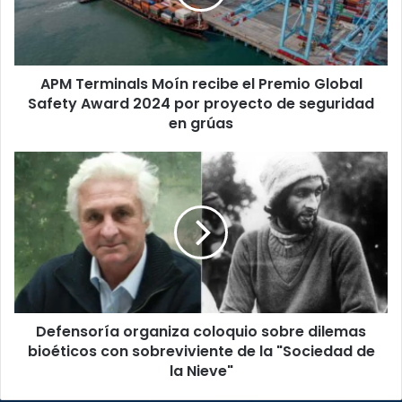
Premio
Global
Safety
Award
APM Terminals Moín recibe el Premio Global
2024
por
Safety Award 2024 por proyecto de seguridad
proyecto
en grúas
de
seguridad
Defensoría
en
organiza
grúas
coloquio
sobre
dilemas
bioéticos
con
sobreviviente
de
Defensoría organiza coloquio sobre dilemas
la
"Sociedad
bioéticos con sobreviviente de la "Sociedad de
de
la Nieve"
la