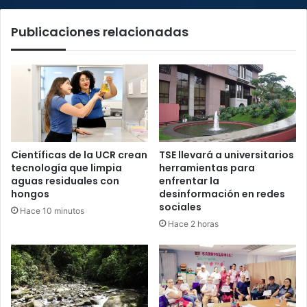
Nieve"
Publicaciones relacionadas
Científicas de la UCR crean
TSE llevará a universitarios
tecnología que limpia
herramientas para
aguas residuales con
enfrentar la
hongos
desinformación en redes
sociales
Hace 10 minutos
Hace 2 horas