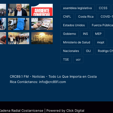
asamblea legislativa
CCSS
CNFL
Costa Rica
COVID-
Estados Unidos
Fuerza Pública
Gobierno
INS
MEP
Ministerio de Salud
mopt
Nacionales
OIJ
Rodrigo C
TSE
ucr
CRC89.1 FM - Noticias - Todo Lo Que Importa en Costa
Rica Contáctanos: info@crc891.com
Cadena Radial Costarricense
| Powered by
Click Digital