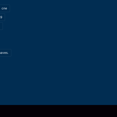
cne
19
haves.