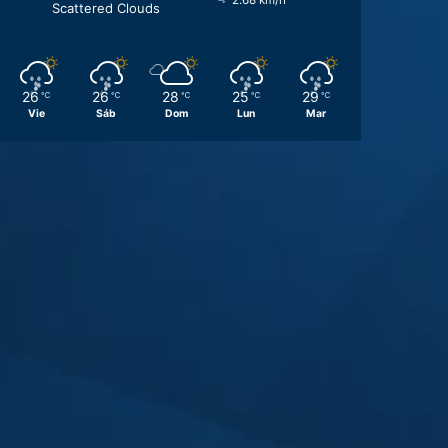
2.68 km/h
Scattered Clouds
26
26
28
25
29
℃
℃
℃
℃
℃
Vie
Sáb
Dom
Lun
Mar