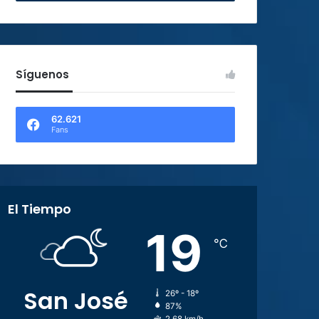
Síguenos
62.621
Fans
El Tiempo
19
℃
San José
26º - 18º
87%