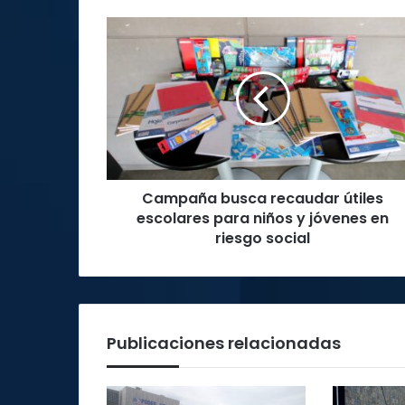
Campaña
busca
recaudar
útiles
escolares
para
niños
y
jóvenes
Campaña busca recaudar útiles
en
riesgo
escolares para niños y jóvenes en
social
riesgo social
Publicaciones relacionadas