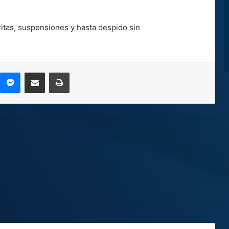
tas, suspensiones y hasta despido sin
kype
Messenger
Compartir por correo electrónico
Imprimir
l