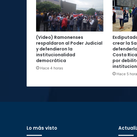
(Video) Ramonenses
Exdiputad
respaldaron al Poder Judicial
crear la Sa
y defendieron la
defenderla
institucionalidad
Costa Rica
democrática
por debilit
institucio
Hace 4 horas
Hace 5 hor
Lo más visto
Actuali