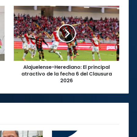
Alajuelense-
Herediano:
El
principal
atractivo
de
la
fecha
6
Alajuelense-Herediano: El principal
del
Clausura
atractivo de la fecha 6 del Clausura
2026
2026