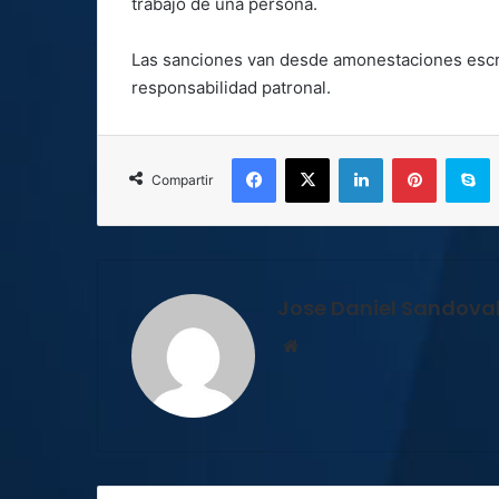
trabajo de una persona.
Las sanciones van desde amonestaciones escri
responsabilidad patronal.
Facebook
X
LinkedIn
Pinterest
S
Compartir
Jose Daniel Sandova
Sitio
web