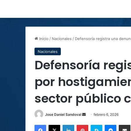
Inicio
/
Nacionales
/
Defensoría registra una denun
Nacionales
Defensoría regi
por hostigamie
sector público 
Send
Jose Daniel Sandoval
febrero 6, 2026
an
Facebook
X
LinkedIn
Pinterest
Skype
Messen
C
email