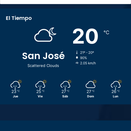
El Tiempo
20
℃
San José
21º - 20º
90%
2.05 km/h
Scattered Clouds
23
25
27
27
26
℃
℃
℃
℃
℃
Jue
Vie
Sáb
Dom
Lun