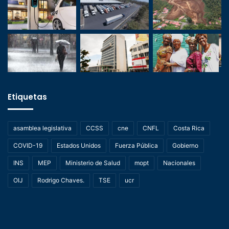
Etiquetas
asamblea legislativa
CCSS
cne
CNFL
Costa Rica
COVID-19
Estados Unidos
Fuerza Pública
Gobierno
INS
MEP
Ministerio de Salud
mopt
Nacionales
OIJ
Rodrigo Chaves.
TSE
ucr