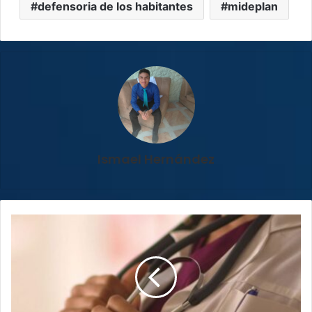
defensoria de los habitantes
mideplan
Ismael Hernández
Colegio
detecta
certificados
médicos
con
datos
alterados