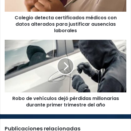
para
justificar
Colegio detecta certificados médicos con
ausencias
laborales
datos alterados para justificar ausencias
laborales
Robo
de
vehículos
dejó
pérdidas
millonarias
durante
primer
trimestre
Robo de vehículos dejó pérdidas millonarias
del
año
durante primer trimestre del año
Publicaciones relacionadas