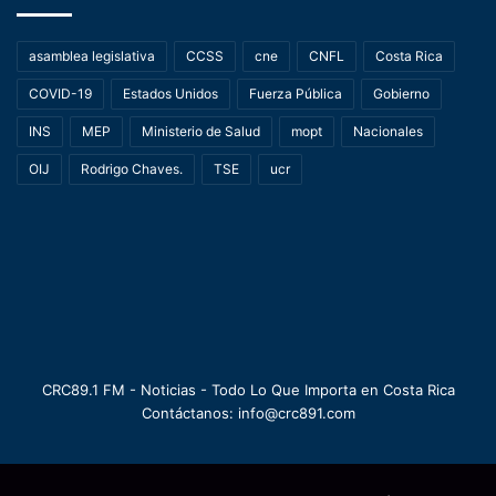
asamblea legislativa
CCSS
cne
CNFL
Costa Rica
COVID-19
Estados Unidos
Fuerza Pública
Gobierno
INS
MEP
Ministerio de Salud
mopt
Nacionales
OIJ
Rodrigo Chaves.
TSE
ucr
CRC89.1 FM - Noticias - Todo Lo Que Importa en Costa Rica
Contáctanos: info@crc891.com