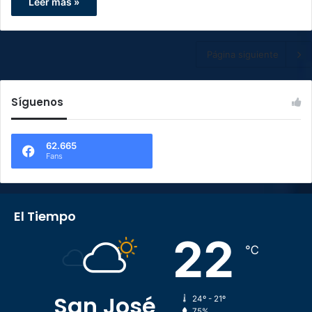
Leer más »
Página siguiente
Síguenos
62.665
Fans
El Tiempo
22
℃
San José
24º - 21º
75%