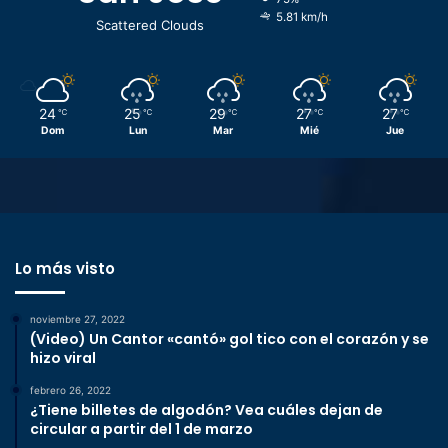
5.81 km/h
Scattered Clouds
24
25
29
27
27
℃
℃
℃
℃
℃
Dom
Lun
Mar
Mié
Jue
Lo más visto
noviembre 27, 2022
(Video) Un Cantor «cantó» gol tico con el corazón y se
hizo viral
febrero 26, 2022
¿Tiene billetes de algodón? Vea cuáles dejan de
circular a partir del 1 de marzo