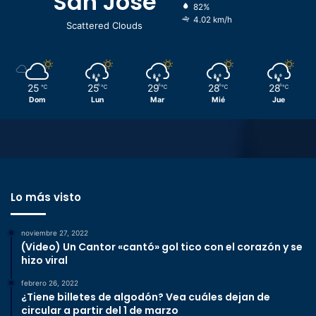
San José
82%
4.02 km/h
Scattered Clouds
25
25
29
28
28
℃
℃
℃
℃
℃
Dom
Lun
Mar
Mié
Jue
Lo más visto
noviembre 27, 2022
(Video) Un Cantor «cantó» gol tico con el corazón y se
hizo viral
febrero 26, 2022
¿Tiene billetes de algodón? Vea cuáles dejan de
circular a partir del 1 de marzo