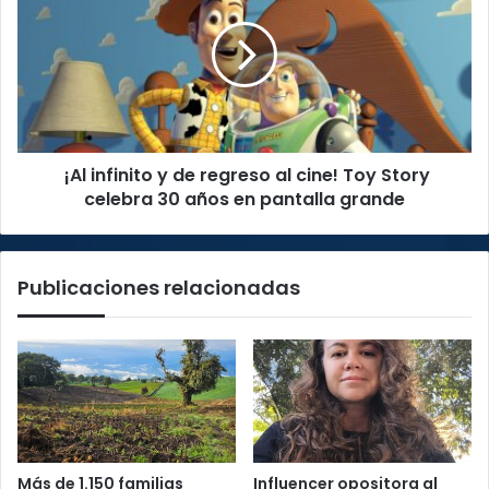
en
y
la
de
mira
regreso
internacional
al
cine!
Toy
Story
¡Al infinito y de regreso al cine! Toy Story
celebra
30
celebra 30 años en pantalla grande
años
en
pantalla
Publicaciones relacionadas
grande
Más de 1.150 familias
Influencer opositora al