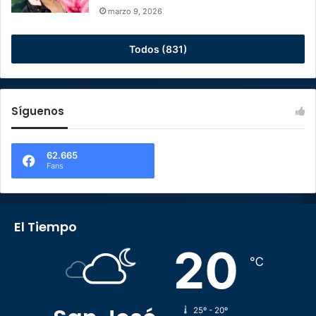
marzo 9, 2026
Todos (831)
Síguenos
62.665
Fans
El Tiempo
20
℃
25º - 20º