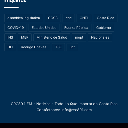
Etiquetas
asamblea legislativa
CCSS
cne
CNFL
Costa Rica
COVID-19
Estados Unidos
Fuerza Pública
Gobierno
INS
MEP
Ministerio de Salud
mopt
Nacionales
OIJ
Rodrigo Chaves.
TSE
ucr
CRC89.1 FM - Noticias - Todo Lo Que Importa en Costa Rica
Contáctanos: info@crc891.com