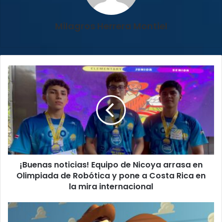
Milagros Herrera Montiel
¡Buenas
noticias!
Equipo
de
Nicoya
arrasa
en
Olimpiada
de
¡Buenas noticias! Equipo de Nicoya arrasa en
Robótica
y
Olimpiada de Robótica y pone a Costa Rica en
pone
la mira internacional
a
Costa
¡Al
Rica
infinito