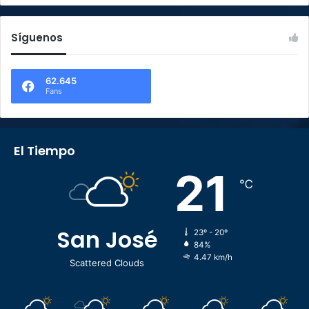
Síguenos
62.645
Fans
El Tiempo
21
℃
San José
23º - 20º
84%
4.47 km/h
Scattered Clouds