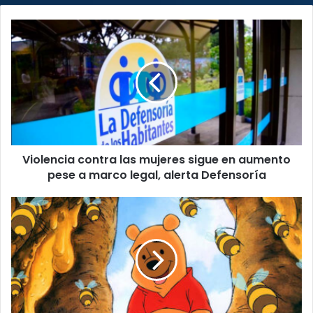
Violencia
contra
las
mujeres
sigue
en
aumento
pese
a
Violencia contra las mujeres sigue en aumento
marco
legal,
pese a marco legal, alerta Defensoría
alerta
Defensoría
Winnie
Pooh
cumple
un
siglo
y
reafirma
su