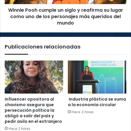
lugar
Winnie Pooh cumple un siglo y reafirma su lugar
como
uno
como uno de los personajes más queridos del
de
mundo
los
personajes
más
Publicaciones relacionadas
queridos
del
mundo
Influencer opositora al
Industria plástica se suma
chavismo asegura que
a la economía circular
persecución política la
Hace 3 horas
obligó a salir del país y
pedir asilo en el extranjero
Hace 2 horas