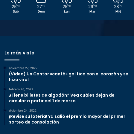
25
27
25
29
28
℃
℃
℃
℃
℃
Sáb
Dom
Lun
Mar
Mié
Lo más visto
noviembre 27, 2022
(Video) Un Cantor «cantó» gol tico con el corazón y se
hizo viral
febrero 26, 2022
¿Tiene billetes de algodón? Vea cuáles dejan de
circular a partir del 1 de marzo
diciembre 24, 2022
¡Revise su lotería! Ya salió el premio mayor del primer
sorteo de consolación