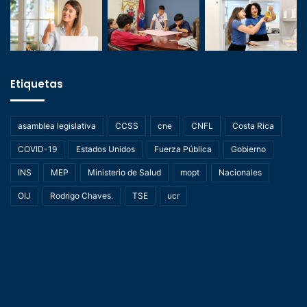
Etiquetas
asamblea legislativa
CCSS
cne
CNFL
Costa Rica
COVID-19
Estados Unidos
Fuerza Pública
Gobierno
INS
MEP
Ministerio de Salud
mopt
Nacionales
OIJ
Rodrigo Chaves.
TSE
ucr