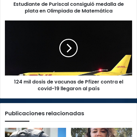
Estudiante de Puriscal consiguió medalla de
de
Matemática
plata en Olimpiada de Matemática
124
mil
dosis
de
vacunas
de
Pfizer
contra
el
124 mil dosis de vacunas de Pfizer contra el
covid-
19
covid-19 llegaron al país
llegaron
al
país
Publicaciones relacionadas