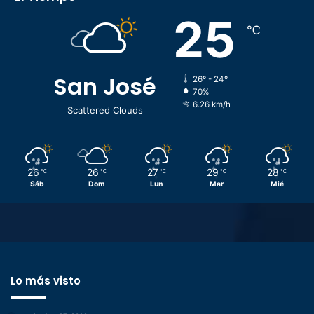
25
℃
San José
26º - 24º
70%
6.26 km/h
Scattered Clouds
26
26
27
29
28
℃
℃
℃
℃
℃
Sáb
Dom
Lun
Mar
Mié
Lo más visto