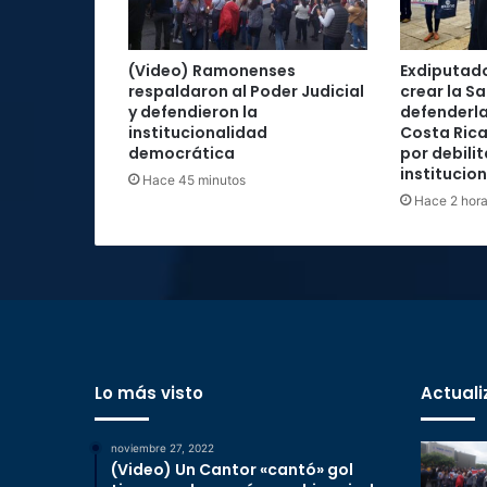
(Video) Ramonenses
Exdiputad
respaldaron al Poder Judicial
crear la Sa
y defendieron la
defenderla
institucionalidad
Costa Rica
democrática
por debilit
institucio
Hace 45 minutos
Hace 2 hor
Lo más visto
Actuali
noviembre 27, 2022
(Video) Un Cantor «cantó» gol