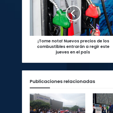
Nuevos
precios
de
los
combustibles
entrarán
a
¡Tome nota! Nuevos precios de los
regir
este
combustibles entrarán a regir este
jueves
jueves en el país
en
el
país
Publicaciones relacionadas