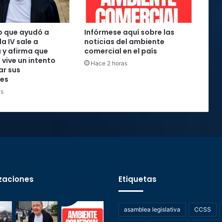
o que ayudó a
Infórmese aquí sobre las
la IV sale a
noticias del ambiente
 y afirma que
comercial en el país
 vive un intento
Hace 2 horas
ar sus
nes
as
zaciones
Etiquetas
asamblea legislativa
CCSS