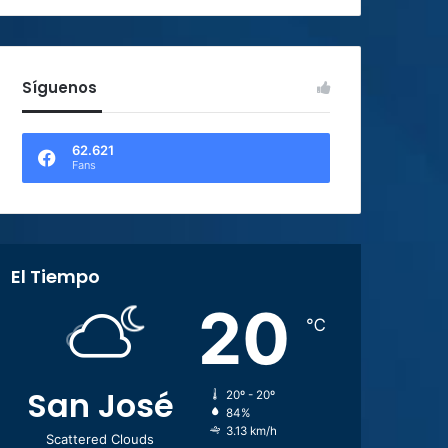
Síguenos
62.621
Fans
El Tiempo
20
℃
San José
20º - 20º
84%
3.13 km/h
Scattered Clouds