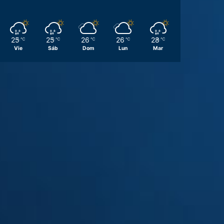
25
25
26
26
28
℃
℃
℃
℃
℃
Vie
Sáb
Dom
Lun
Mar