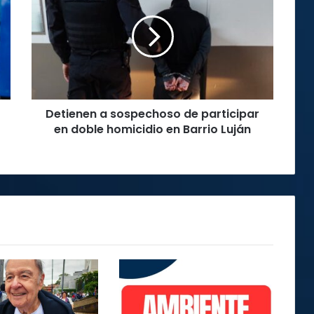
sospechoso
de
participar
en
doble
homicidio
en
Detienen a sospechoso de participar
Barrio
Luján
en doble homicidio en Barrio Luján