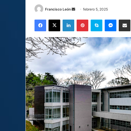
Send
Francisco León
febrero 5, 2025
an
Facebook
X
LinkedIn
Pinterest
Skype
Messen
C
email