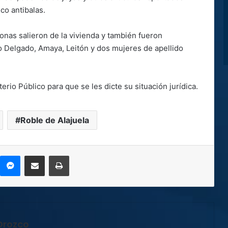
co antibalas.
onas salieron de la vivienda y también fueron
do Delgado, Amaya, Leitón y dos mujeres de apellido
erio Público para que se les dicte su situación jurídica.
Roble de Alajuela
kype
Messenger
Compartir por correo electrónico
Imprimir
Orozco