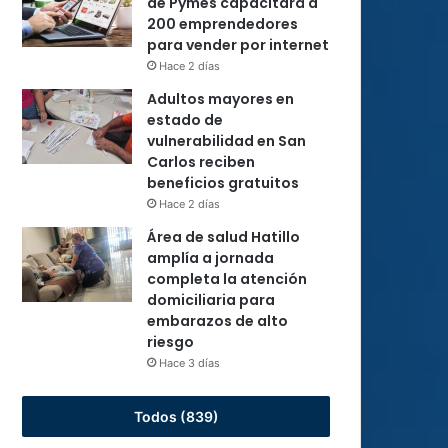
de Pymes capacitará a
200 emprendedores
para vender por internet
Hace 2 días
Adultos mayores en
estado de
vulnerabilidad en San
Carlos reciben
beneficios gratuitos
Hace 2 días
Área de salud Hatillo
amplía a jornada
completa la atención
domiciliaria para
embarazos de alto
riesgo
Hace 3 días
Todos (839)