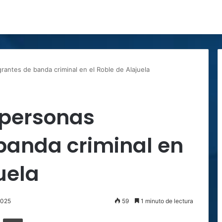
rantes de banda criminal en el Roble de Alajuela
 personas
banda criminal en
uela
2025
59
1 minuto de lectura
ger
ompartir por correo electrónico
Imprimir