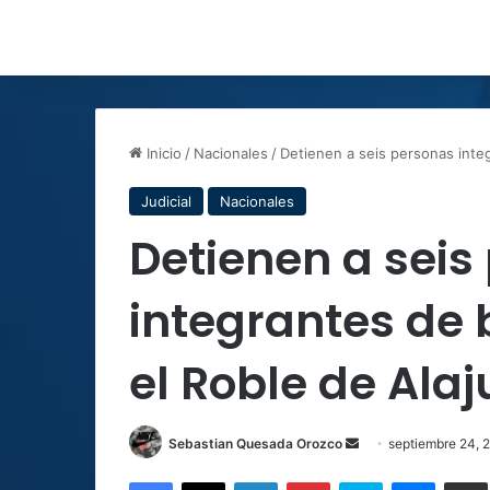
Inicio
/
Nacionales
/
Detienen a seis personas integ
Judicial
Nacionales
Detienen a seis
integrantes de 
el Roble de Alaj
Send
Sebastian Quesada Orozco
septiembre 24, 
an
Facebook
X
LinkedIn
Pinterest
Skype
Messen
C