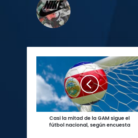
Casi
la
mitad
de
la
GAM
sigue
el
fútbol
Casi la mitad de la GAM sigue el
nacional,
según
fútbol nacional, según encuesta
encuesta