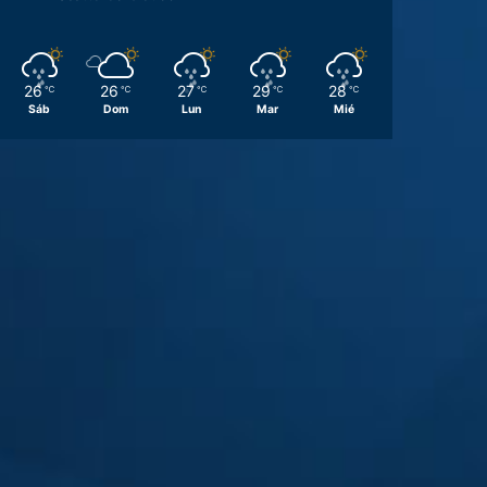
26
26
27
29
28
℃
℃
℃
℃
℃
Sáb
Dom
Lun
Mar
Mié