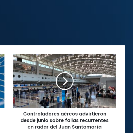
Controladores
aéreos
advirtieron
desde
junio
sobre
fallas
recurrentes
en
Controladores aéreos advirtieron
radar
del
desde junio sobre fallas recurrentes
Juan
en radar del Juan Santamaría
Santamaría