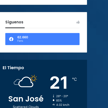
Síguenos
62.660
Fans
El Tiempo
21
℃
San José
26º - 20º
85%
4.02 km/h
Scattered Clouds