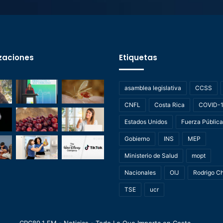
zaciones
Etiquetas
asamblea legislativa
CCSS
CNFL
Costa Rica
COVID-
Estados Unidos
Fuerza Pública
Gobierno
INS
MEP
Ministerio de Salud
mopt
Nacionales
OIJ
Rodrigo C
TSE
ucr