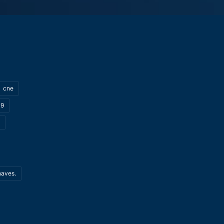
cne
19
haves.