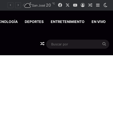
℃
Facebook
X
YouTube
20
Acceso
Publicación
Barra l
Sw
San José
CNOLOGÍA
DEPORTES
ENTRETENIMIENTO
EN VIVO
Publicación al azar
Bus
por