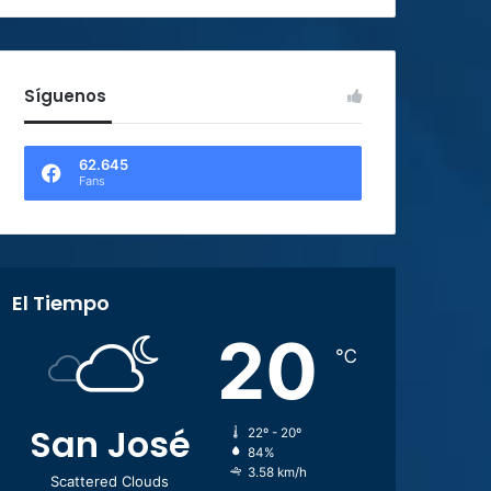
Síguenos
62.645
Fans
El Tiempo
20
℃
San José
22º - 20º
84%
3.58 km/h
Scattered Clouds