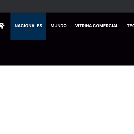
 se suma a la economía circular
HOME
NACIONALES
MUNDO
VITRINA COMERCIAL
TE