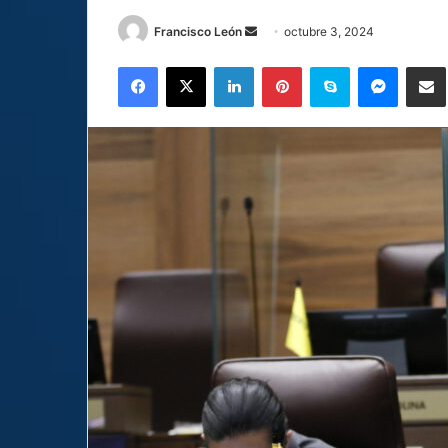
Send
Francisco León
octubre 3, 2024
an
Facebook
X
LinkedIn
Pinterest
Skype
Messen
C
email