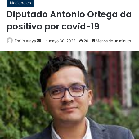
Nacionales
Diputado Antonio Ortega da
positivo por covid-19
Send
Emilio Araya
mayo 30, 2022
20
Menos de un minuto
an
email