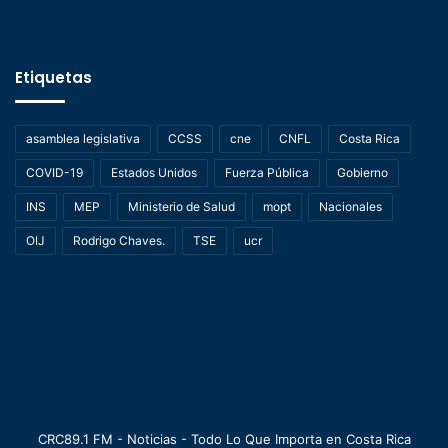
Etiquetas
asamblea legislativa
CCSS
cne
CNFL
Costa Rica
COVID-19
Estados Unidos
Fuerza Pública
Gobierno
INS
MEP
Ministerio de Salud
mopt
Nacionales
OIJ
Rodrigo Chaves.
TSE
ucr
CRC89.1 FM - Noticias - Todo Lo Que Importa en Costa Rica