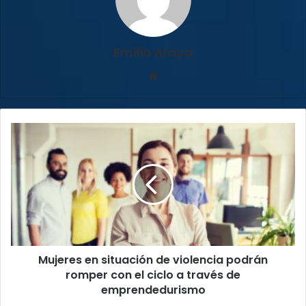
Emilio Araya
Sitio
web
Mujeres
en
situación
de
violencia
podrán
romper
con
el
Mujeres en situación de violencia podrán
ciclo
a
romper con el ciclo a través de
través
emprendedurismo
de