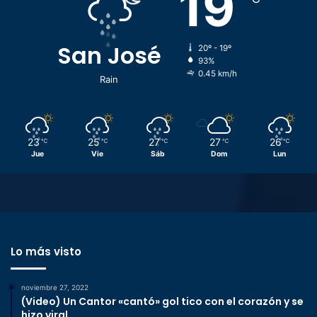
19
San José
20º - 19º
93%
0.45 km/h
Rain
23
25
27
27
26
℃
℃
℃
℃
℃
Jue
Vie
Sáb
Dom
Lun
Lo más visto
noviembre 27, 2022
(Video) Un Cantor «cantó» gol tico con el corazón y se
hizo viral