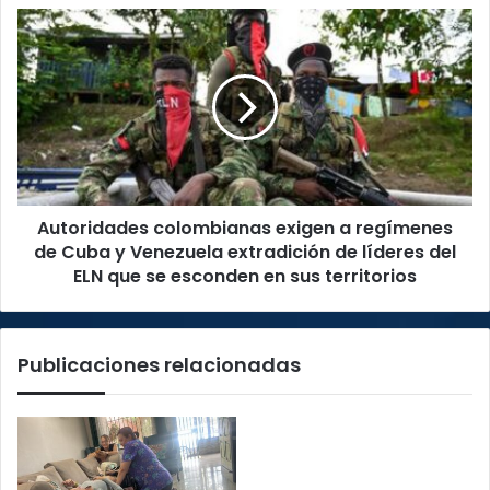
emprendedurismo
Autoridades
colombianas
exigen
a
regímenes
de
Cuba
y
Venezuela
Autoridades colombianas exigen a regímenes
extradición
de
de Cuba y Venezuela extradición de líderes del
líderes
ELN que se esconden en sus territorios
del
ELN
que
Publicaciones relacionadas
se
esconden
en
sus
territorios