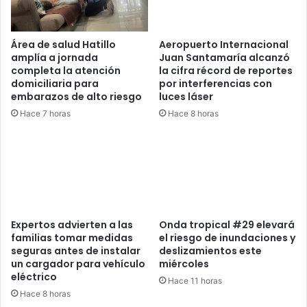
Área de salud Hatillo
Aeropuerto Internacional
amplía a jornada
Juan Santamaría alcanzó
completa la atención
la cifra récord de reportes
domiciliaria para
por interferencias con
embarazos de alto riesgo
luces láser
Hace 7 horas
Hace 8 horas
Expertos advierten a las
Onda tropical #29 elevará
familias tomar medidas
el riesgo de inundaciones y
seguras antes de instalar
deslizamientos este
un cargador para vehículo
miércoles
eléctrico
Hace 11 horas
Hace 8 horas