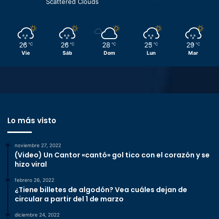
Scattered Clouds
26
26
28
25
29
℃
℃
℃
℃
℃
Vie
Sáb
Dom
Lun
Mar
Lo más visto
noviembre 27, 2022
(Video) Un Cantor «cantó» gol tico con el corazón y se
hizo viral
febrero 26, 2022
¿Tiene billetes de algodón? Vea cuáles dejan de
circular a partir del 1 de marzo
diciembre 24, 2022