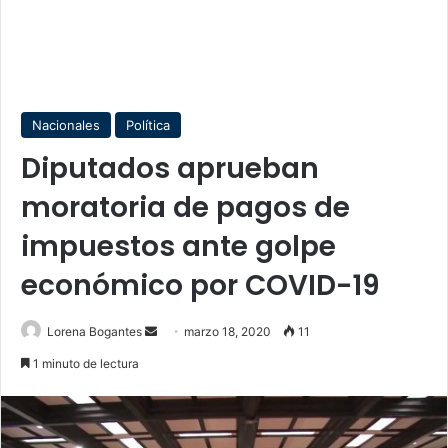
Nacionales
Política
Diputados aprueban
moratoria de pagos de
impuestos ante golpe
económico por COVID-19
Send
Lorena Bogantes
marzo 18, 2020
11
an
1 minuto de lectura
email