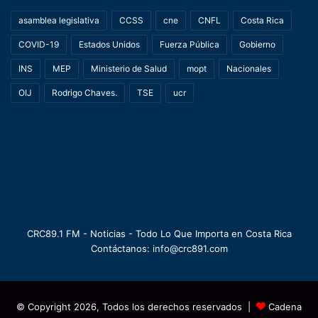
asamblea legislativa
CCSS
cne
CNFL
Costa Rica
COVID-19
Estados Unidos
Fuerza Pública
Gobierno
INS
MEP
Ministerio de Salud
mopt
Nacionales
OIJ
Rodrigo Chaves.
TSE
ucr
CRC89.1 FM - Noticias - Todo Lo Que Importa en Costa Rica
Contáctanos: info@crc891.com
© Copyright 2026, Todos los derechos reservados |
Cadena