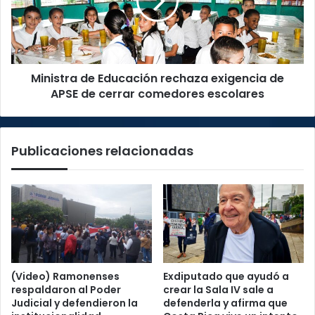
exigencia
de
APSE
de
cerrar
Ministra de Educación rechaza exigencia de
comedores
escolares
APSE de cerrar comedores escolares
Publicaciones relacionadas
(Video) Ramonenses
Exdiputado que ayudó a
respaldaron al Poder
crear la Sala IV sale a
Judicial y defendieron la
defenderla y afirma que