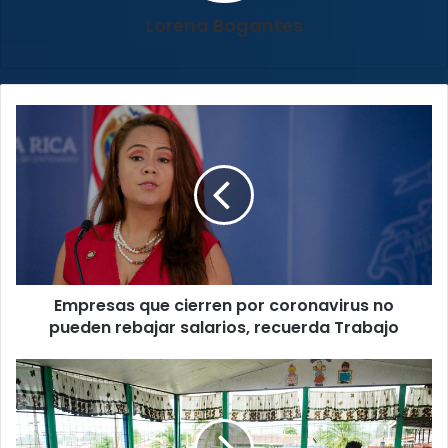
Lorena Bogantes
Empresas
que
cierren
por
coronavirus
no
pueden
rebajar
salarios,
Empresas que cierren por coronavirus no
recuerda
Trabajo
pueden rebajar salarios, recuerda Trabajo
Ministra
de
Educación
rechaza