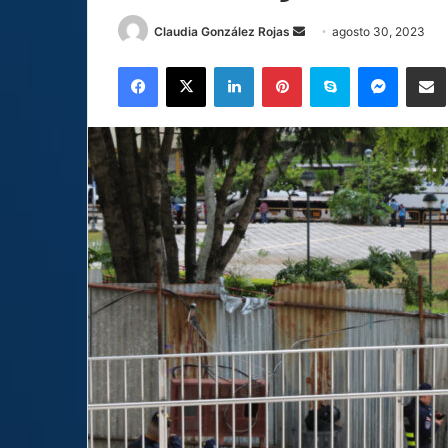
Send
Claudia González Rojas
agosto 30, 2023
an
Facebook
X
LinkedIn
Pinterest
Skype
Messen
C
email