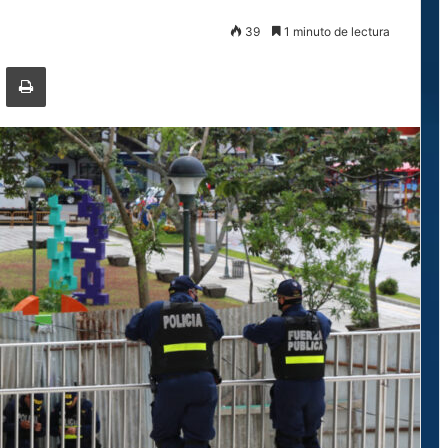
39
1 minuto de lectura
ger
ompartir por correo electrónico
Imprimir