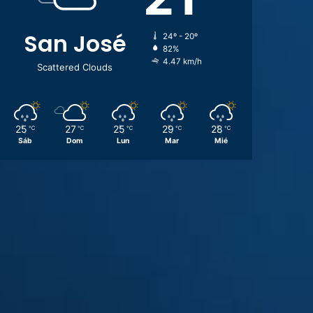
San José
24º - 20º
82%
4.47 km/h
Scattered Clouds
25
27
25
29
28
℃
℃
℃
℃
℃
Sáb
Dom
Lun
Mar
Mié