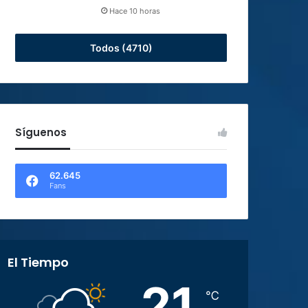
Hace 10 horas
Todos (4710)
Síguenos
62.645
Fans
El Tiempo
21
℃