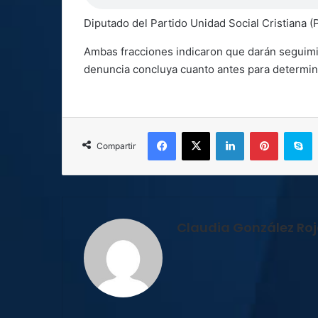
Diputado del Partido Unidad Social Cristiana 
Ambas fracciones indicaron que darán seguimie
denuncia concluya cuanto antes para determin
Facebook
X
LinkedIn
Pinterest
S
Compartir
Claudia González Ro