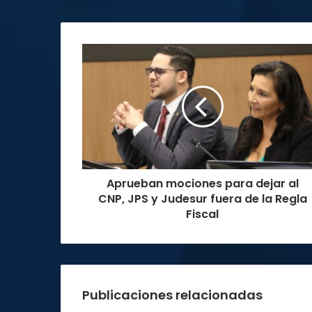
Aprueban
mociones
para
dejar
al
CNP,
JPS
y
Judesur
Aprueban mociones para dejar al
fuera
de
CNP, JPS y Judesur fuera de la Regla
la
Fiscal
Regla
Fiscal
Publicaciones relacionadas