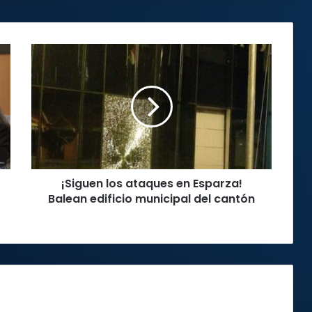
¡Siguen
los
ataques
en
Esparza!
Balean
edificio
municipal
del
¡Siguen los ataques en Esparza!
cantón
Balean edificio municipal del cantón