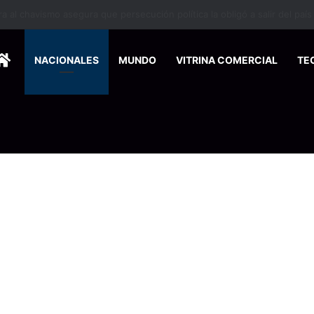
 se suma a la economía circular
HOME
NACIONALES
MUNDO
VITRINA COMERCIAL
TE