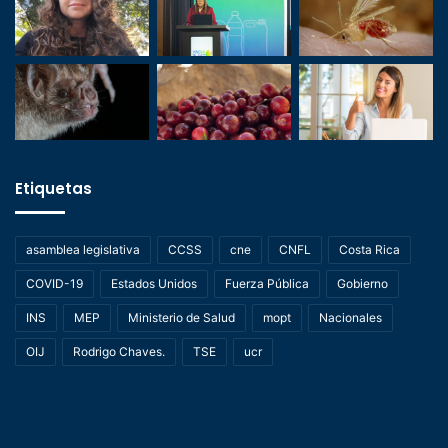
Etiquetas
asamblea legislativa
CCSS
cne
CNFL
Costa Rica
COVID-19
Estados Unidos
Fuerza Pública
Gobierno
INS
MEP
Ministerio de Salud
mopt
Nacionales
OIJ
Rodrigo Chaves.
TSE
ucr