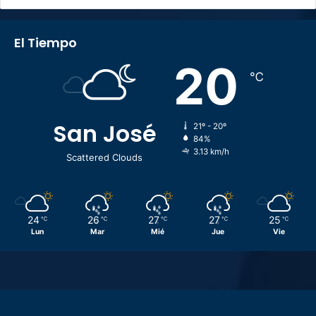
El Tiempo
20
℃
San José
21º - 20º
84%
3.13 km/h
Scattered Clouds
24
26
27
27
25
℃
℃
℃
℃
℃
Lun
Mar
Mié
Jue
Vie