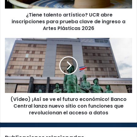
prueba
clave
¿Tiene talento artístico? UCR abre
de
ingreso
inscripciones para prueba clave de ingreso a
a
Artes Plásticas 2026
Artes
Plásticas
(Vídeo)
2026
¡Así
se
ve
el
futuro
económico!
Banco
Central
(Vídeo) ¡Así se ve el futuro económico! Banco
lanza
nuevo
Central lanza nuevo sitio con funciones que
sitio
revolucionan el acceso a datos
con
funciones
que