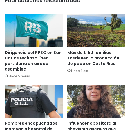
Publicaciones relacionadas
revolucionan
el
acceso
a
datos
Dirigencia del PPSO en San
Más de 1.150 familias
Carlos rechaza línea
sostienen la producción
partidaria en airada
de papa en Costa Rica
asamblea
Hace 1 día
Hace 5 horas
Hombres encapuchados
Influencer opositora al
ingresan a hospital de
chavismo asegura que