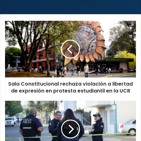
Sala
Constitucional
rechaza
violación
a
libertad
de
expresión
en
Sala Constitucional rechaza violación a libertad
protesta
estudiantil
de expresión en protesta estudiantil en la UCR
en
la
¡Disparos
UCR
tras
riña
sacuden
San
José!