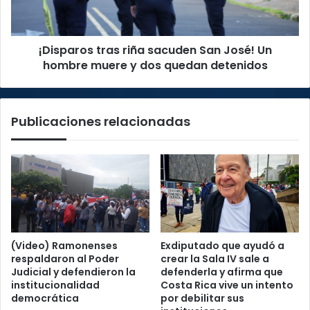
Un
hombre
muere
¡Disparos tras riña sacuden San José! Un
y
dos
hombre muere y dos quedan detenidos
quedan
detenidos
Publicaciones relacionadas
(Video) Ramonenses
Exdiputado que ayudó a
respaldaron al Poder
crear la Sala IV sale a
Judicial y defendieron la
defenderla y afirma que
institucionalidad
Costa Rica vive un intento
democrática
por debilitar sus