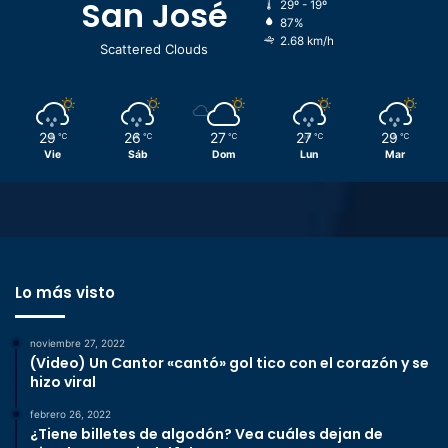
San José
29º - 19º
87%
2.68 km/h
Scattered Clouds
29
26
27
27
29
℃
℃
℃
℃
℃
Vie
Sáb
Dom
Lun
Mar
Lo más visto
noviembre 27, 2022
(Video) Un Cantor «cantó» gol tico con el corazón y se
hizo viral
febrero 26, 2022
¿Tiene billetes de algodón? Vea cuáles dejan de