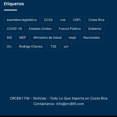
Etiquetas
asamblea legislativa
CCSS
cne
CNFL
Costa Rica
COVID-19
Estados Unidos
Fuerza Pública
Gobierno
INS
MEP
Ministerio de Salud
mopt
Nacionales
OIJ
Rodrigo Chaves.
TSE
ucr
CRC89.1 FM - Noticias - Todo Lo Que Importa en Costa Rica
Contáctanos: info@crc891.com