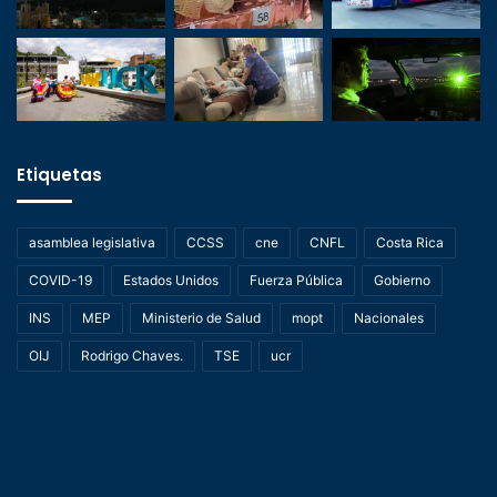
Etiquetas
asamblea legislativa
CCSS
cne
CNFL
Costa Rica
COVID-19
Estados Unidos
Fuerza Pública
Gobierno
INS
MEP
Ministerio de Salud
mopt
Nacionales
OIJ
Rodrigo Chaves.
TSE
ucr