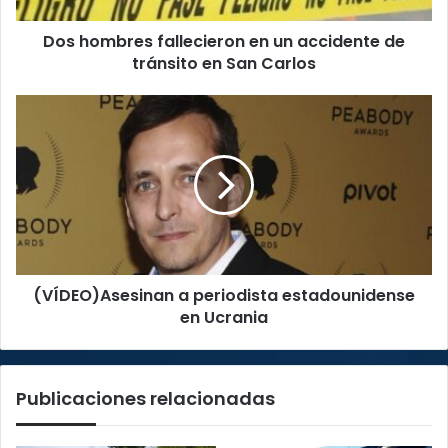
en
Dos hombres fallecieron en un accidente de
San
Carlos
tránsito en San Carlos
(VÍDEO)Asesinan
a
periodista
estadounidense
en
Ucrania
(VÍDEO)Asesinan a periodista estadounidense
en Ucrania
Publicaciones relacionadas