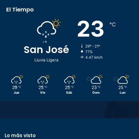
El Tiempo
23
℃
San José
29º - 21º
77%
4.47 km/h
Lluvia Ligera
29
25
25
23
25
℃
℃
℃
℃
℃
Jue
Vie
Sáb
Dom
Lun
Lo más visto