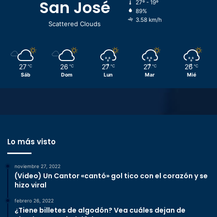
San José
27º - 19º
89%
3.58 km/h
Scattered Clouds
27
26
27
27
26
℃
℃
℃
℃
℃
Sáb
Dom
Lun
Mar
Mié
Lo más visto
noviembre 27, 2022
(Video) Un Cantor «cantó» gol tico con el corazón y se
hizo viral
febrero 26, 2022
¿Tiene billetes de algodón? Vea cuáles dejan de