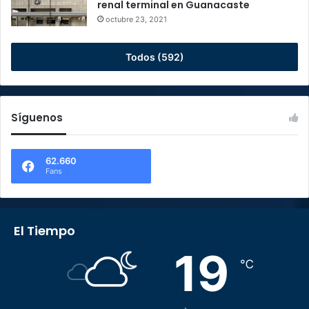
renal terminal en Guanacaste
octubre 23, 2021
Todos (592)
Síguenos
62.660
Fans
El Tiempo
19
℃