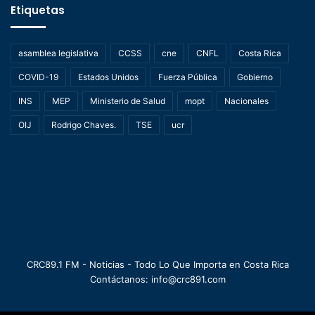
Etiquetas
asamblea legislativa
CCSS
cne
CNFL
Costa Rica
COVID-19
Estados Unidos
Fuerza Pública
Gobierno
INS
MEP
Ministerio de Salud
mopt
Nacionales
OIJ
Rodrigo Chaves.
TSE
ucr
CRC89.1 FM - Noticias - Todo Lo Que Importa en Costa Rica
Contáctanos: info@crc891.com