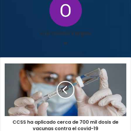
Luis Ovidio Vargas
Sitio
web
CCSS
ha
aplicado
cerca
de
700
mil
dosis
de
CCSS ha aplicado cerca de 700 mil dosis de
vacunas
contra
vacunas contra el covid-19