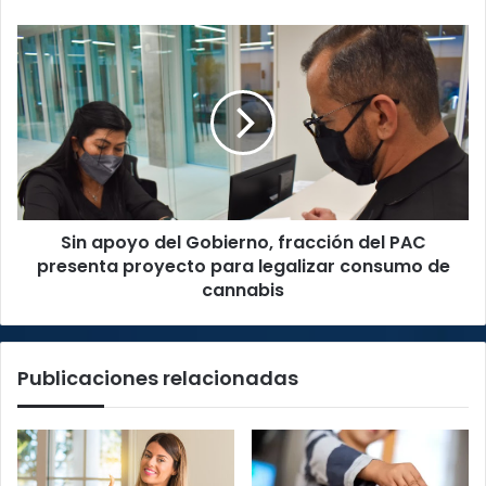
el
covid-
Sin
19
apoyo
del
Gobierno,
fracción
del
PAC
presenta
proyecto
Sin apoyo del Gobierno, fracción del PAC
para
legalizar
presenta proyecto para legalizar consumo de
consumo
cannabis
de
cannabis
Publicaciones relacionadas