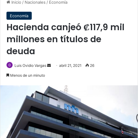
Inicio
/
Nacionales
/
Economía
Economía
Hacienda canjeó ₡117,9 mil
millones en títulos de
deuda
Send
Luis Ovidio Vargas
abril 21, 2021
26
an
Menos de un minuto
email