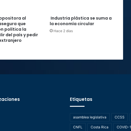
 opositora al
Industria plástica se suma a
asegura que
la economía circular
n política la
Hace 2 días
lir del país y pedir
 extranjero
zaciones
Etiquetas
asamblea legislativa
CCSS
CNFL
Costa Rica
COVID-