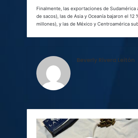
Finalmente, las exportaciones de Sudamérica 
de sacos), las de Asia y Oceanía bajaron el 12 %
millones), y las de México y Centroamérica sub
Beverly Rivera Leitón
Detienen
a
cuatro