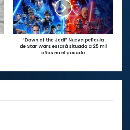
Jedi”
Nueva
película
de
Star
Wars
“Dawn of the Jedi” Nueva película
estará
situada
de Star Wars estará situada a 25 mil
a
años en el pasado
25
mil
años
en
el
pasado