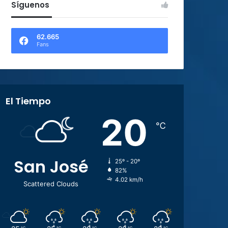
Síguenos
62.665
Fans
El Tiempo
20
℃
San José
25º - 20º
82%
4.02 km/h
Scattered Clouds