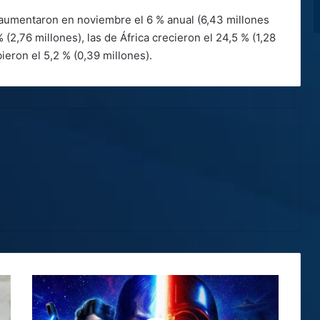
aumentaron en noviembre el 6 % anual (6,43 millones
 (2,76 millones), las de África crecieron el 24,5 % (1,28
ieron el 5,2 % (0,39 millones).
“Dawn
of
the