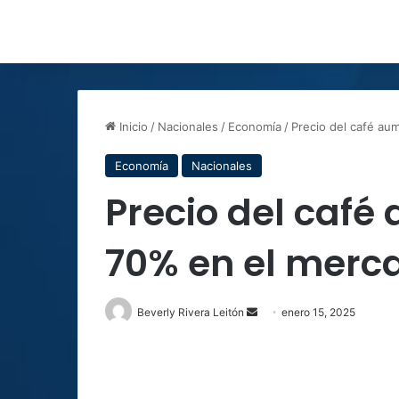
Inicio
/
Nacionales
/
Economía
/
Precio del café au
Economía
Nacionales
Precio del café
70% en el merc
Send
Beverly Rivera Leitón
enero 15, 2025
an
email