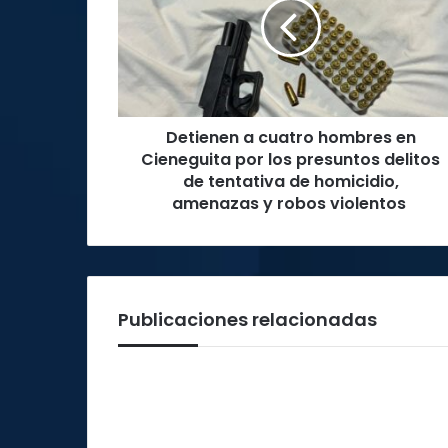
hombres
en
Cieneguita
por
los
presuntos
Detienen a cuatro hombres en
delitos
de
Cieneguita por los presuntos delitos
tentativa
de tentativa de homicidio,
de
amenazas y robos violentos
homicidio,
amenazas
y
robos
violentos
Publicaciones relacionadas