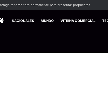
artago tendrán foro permanente para presentar propuestas
HOME
NACIONALES
MUNDO
VITRINA COMERCIAL
TE