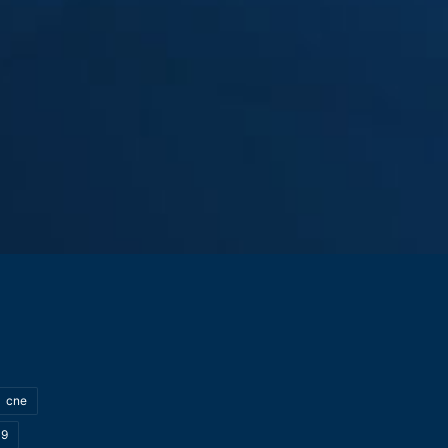
cne
19