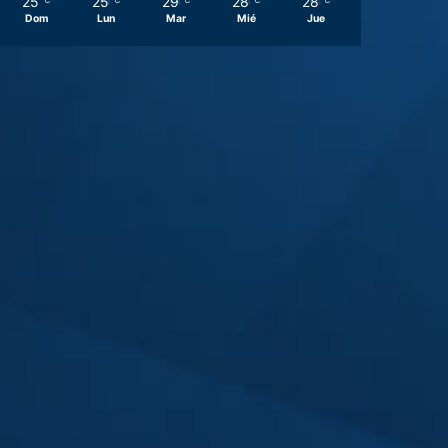
25
25
29
28
28
℃
℃
℃
℃
℃
Dom
Lun
Mar
Mié
Jue