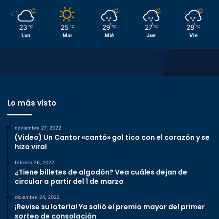
23
25
29
27
28
℃
℃
℃
℃
℃
Lun
Mar
Mié
Jue
Vie
Lo más visto
noviembre 27, 2022
(Video) Un Cantor «cantó» gol tico con el corazón y se
hizo viral
febrero 26, 2022
¿Tiene billetes de algodón? Vea cuáles dejan de
circular a partir del 1 de marzo
diciembre 24, 2022
¡Revise su lotería! Ya salió el premio mayor del primer
sorteo de consolación