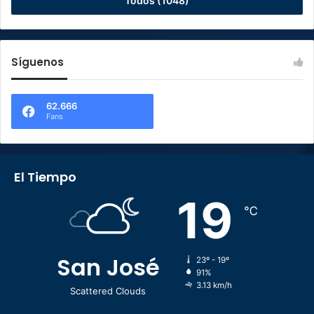
Todos (1048)
Síguenos
62.666
Fans
El Tiempo
19
℃
San José
23º - 19º
91%
3.13 km/h
Scattered Clouds