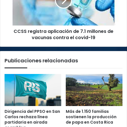
7.1
millones
de
vacunas
contra
CCSS registra aplicación de 7.1 millones de
el
covid-
vacunas contra el covid-19
19
Publicaciones relacionadas
Dirigencia del PPSO en San
Más de 1.150 familias
Carlos rechaza línea
sostienen la producción
partidaria en airada
de papa en Costa Rica