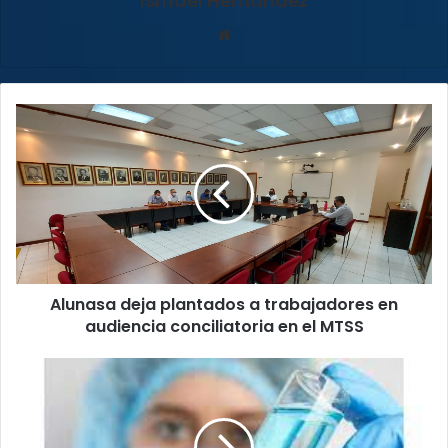
Ismael Hernández
Sitio
web
Alunasa
deja
plantados
a
trabajadores
en
audiencia
conciliatoria
en
Alunasa deja plantados a trabajadores en
el
MTSS
audiencia conciliatoria en el MTSS
CCSS
registra
aplicación
de