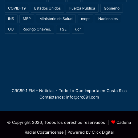
COVID-19
Estados Unidos
Fuerza Pública
Gobierno
INS
MEP
Ministerio de Salud
mopt
Nacionales
OIJ
Rodrigo Chaves.
TSE
ucr
CRC89.1 FM - Noticias - Todo Lo Que Importa en Costa Rica
Contáctanos: info@crc891.com
© Copyright 2026, Todos los derechos reservados |
Cadena
Radial Costarricense
| Powered by
Click Digital