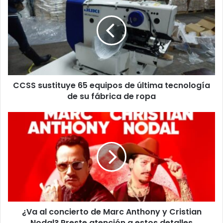
sustituye
65
equipos
de
última
tecnología
de
su
CCSS sustituye 65 equipos de última tecnología
fábrica
de
de su fábrica de ropa
ropa
¿Va
al
concierto
de
Marc
Anthony
y
Cristian
Nodal?
¿Va al concierto de Marc Anthony y Cristian
Preste
atención
Nodal? Preste atención a estos detalles