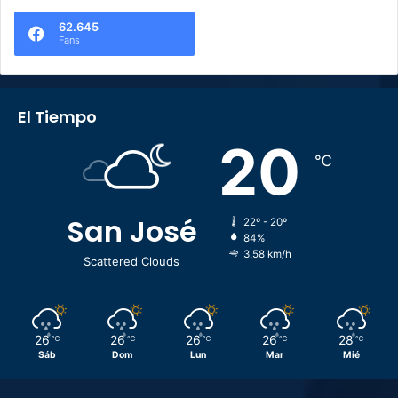
62.645
Fans
El Tiempo
20
℃
San José
22º - 20º
84%
3.58 km/h
Scattered Clouds
26
26
26
26
28
℃
℃
℃
℃
℃
Sáb
Dom
Lun
Mar
Mié