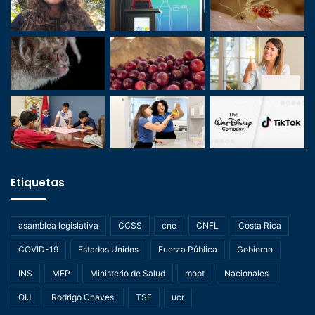
Etiquetas
asamblea legislativa
CCSS
cne
CNFL
Costa Rica
COVID-19
Estados Unidos
Fuerza Pública
Gobierno
INS
MEP
Ministerio de Salud
mopt
Nacionales
OIJ
Rodrigo Chaves.
TSE
ucr