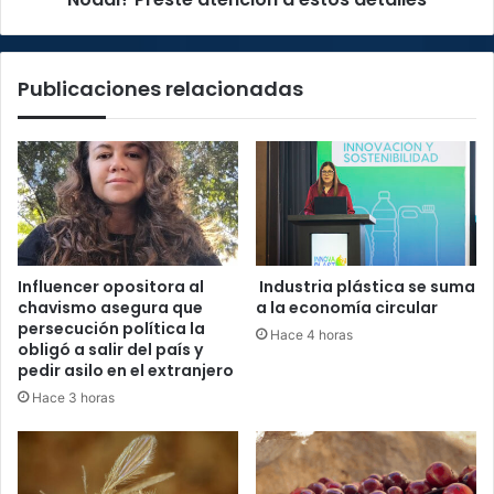
a
estos
detalles
Publicaciones relacionadas
Influencer opositora al
Industria plástica se suma
chavismo asegura que
a la economía circular
persecución política la
Hace 4 horas
obligó a salir del país y
pedir asilo en el extranjero
Hace 3 horas