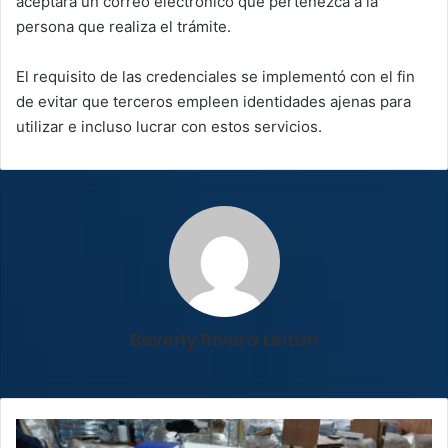
aceptará un correo electrónico que pertenezca a la
persona que realiza el trámite.
El requisito de las credenciales se implementó con el fin
de evitar que terceros empleen identidades ajenas para
utilizar e incluso lucrar con estos servicios.
Beverly Rivera Leitón
CCSS