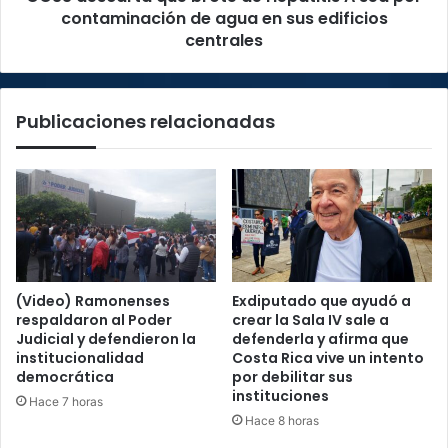
de
contaminación de agua en sus edificios
agua
centrales
en
sus
edificios
Publicaciones relacionadas
centrales
(Video) Ramonenses
Exdiputado que ayudó a
respaldaron al Poder
crear la Sala IV sale a
Judicial y defendieron la
defenderla y afirma que
institucionalidad
Costa Rica vive un intento
democrática
por debilitar sus
instituciones
Hace 7 horas
Hace 8 horas