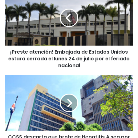
Embajada
de
Estados
Unidos
estará
cerrada
el
¡Preste atención! Embajada de Estados Unidos
lunes
24
estará cerrada el lunes 24 de julio por el feriado
de
nacional
julio
por
CCSS
el
descarta
feriado
que
nacional
brote
de
Hepatitis
A
sea
por
CCSS descarta que brote de Hepatitis A sea por
contaminación