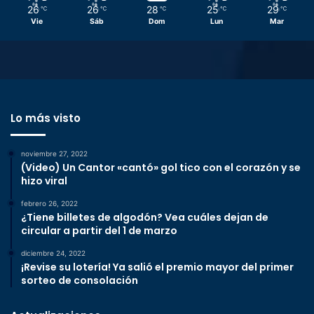
26
26
28
25
29
℃
℃
℃
℃
℃
Vie
Sáb
Dom
Lun
Mar
Lo más visto
noviembre 27, 2022
(Video) Un Cantor «cantó» gol tico con el corazón y se
hizo viral
febrero 26, 2022
¿Tiene billetes de algodón? Vea cuáles dejan de
circular a partir del 1 de marzo
diciembre 24, 2022
¡Revise su lotería! Ya salió el premio mayor del primer
sorteo de consolación