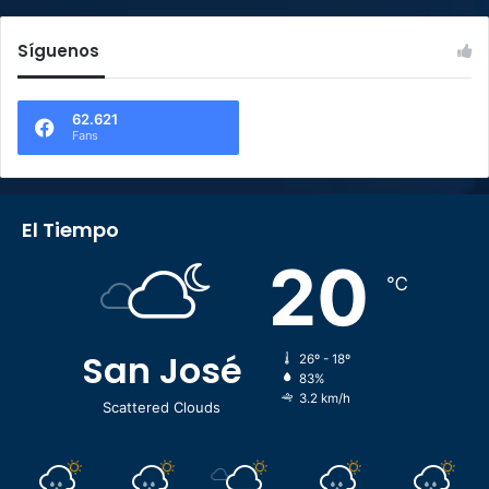
Síguenos
62.621
Fans
El Tiempo
20
℃
San José
26º - 18º
83%
3.2 km/h
Scattered Clouds