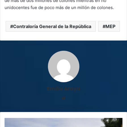
de más de dos millones de colones mientras en no
unidocentes fue de poco más de un millón de colones.
Contraloría General de la República
MEP
Emilio Araya
Sitio
web
¡Preste
atención!