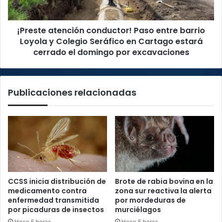
y
Colegio
¡Preste atención conductor! Paso entre barrio
Seráfico
en
Loyola y Colegio Seráfico en Cartago estará
Cartago
cerrado el domingo por excavaciones
estará
cerrado
el
Publicaciones relacionadas
domingo
por
excavaciones
CCSS inicia distribución de
Brote de rabia bovina en la
medicamento contra
zona sur reactiva la alerta
enfermedad transmitida
por mordeduras de
por picaduras de insectos
murciélagos
Hace 5 horas
Hace 5 horas