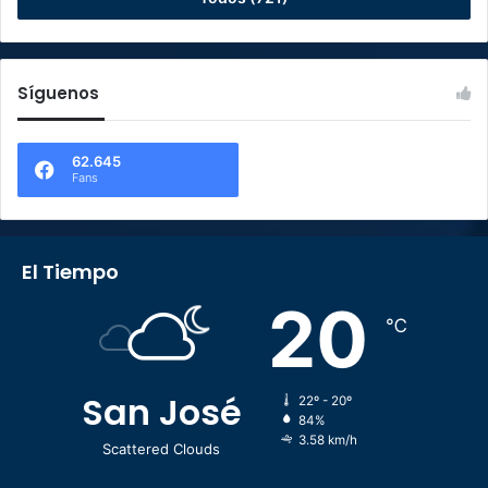
Síguenos
62.645
Fans
El Tiempo
20
℃
San José
22º - 20º
84%
3.58 km/h
Scattered Clouds