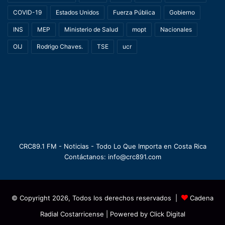
COVID-19
Estados Unidos
Fuerza Pública
Gobierno
INS
MEP
Ministerio de Salud
mopt
Nacionales
OIJ
Rodrigo Chaves.
TSE
ucr
CRC89.1 FM - Noticias - Todo Lo Que Importa en Costa Rica
Contáctanos: info@crc891.com
© Copyright 2026, Todos los derechos reservados |
Cadena
Radial Costarricense
| Powered by
Click Digital