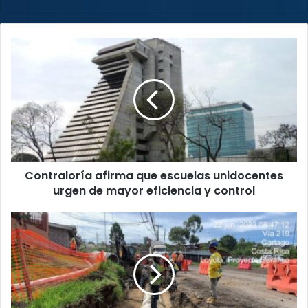
Contraloría
afirma
que
escuelas
unidocentes
urgen
de
mayor
eficiencia
Contraloría afirma que escuelas unidocentes
y
control
urgen de mayor eficiencia y control
¡Preste
atención
conductor!
Paso
entre
barrio
Loyola