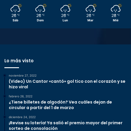
26
26
26
26
28
℃
℃
℃
℃
℃
Sáb
Dom
Lun
Mar
Mié
Lo más visto
noviembre 27, 2022
(Video) Un Cantor «cantó» gol tico con el corazón y se
hizo viral
febrero 26, 2022
¿Tiene billetes de algodón? Vea cuáles dejan de
circular a partir del 1 de marzo
diciembre 24, 2022
¡Revise su lotería! Ya salió el premio mayor del primer
sorteo de consolación