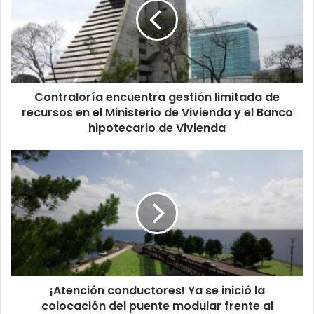
limitada
de
recursos
en
el
Ministerio
Contraloría encuentra gestión limitada de
de
Vivienda
recursos en el Ministerio de Vivienda y el Banco
y
hipotecario de Vivienda
el
Banco
¡Atención
hipotecario
conductores!
de
Ya
Vivienda
se
inició
la
colocación
del
puente
¡Atención conductores! Ya se inició la
modular
frente
colocación del puente modular frente al