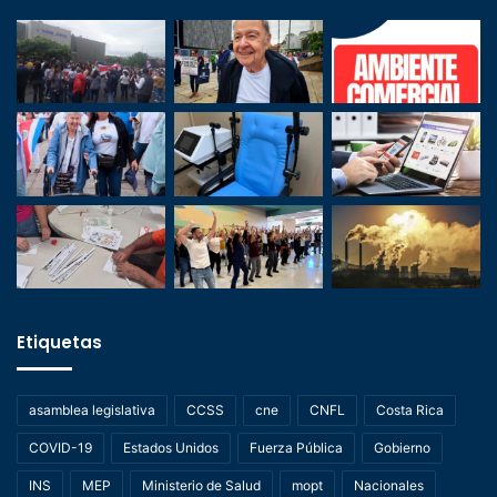
Etiquetas
asamblea legislativa
CCSS
cne
CNFL
Costa Rica
COVID-19
Estados Unidos
Fuerza Pública
Gobierno
INS
MEP
Ministerio de Salud
mopt
Nacionales