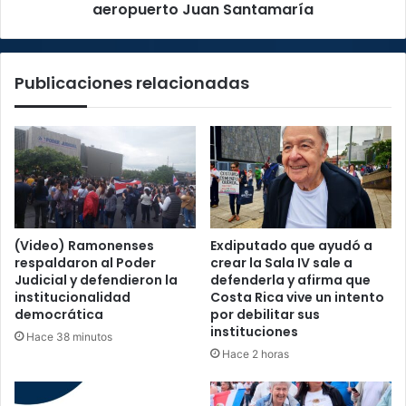
al
aeropuerto Juan Santamaría
aeropuerto
Juan
Santamaría
Publicaciones relacionadas
(Video) Ramonenses
Exdiputado que ayudó a
respaldaron al Poder
crear la Sala IV sale a
Judicial y defendieron la
defenderla y afirma que
institucionalidad
Costa Rica vive un intento
democrática
por debilitar sus
instituciones
Hace 38 minutos
Hace 2 horas