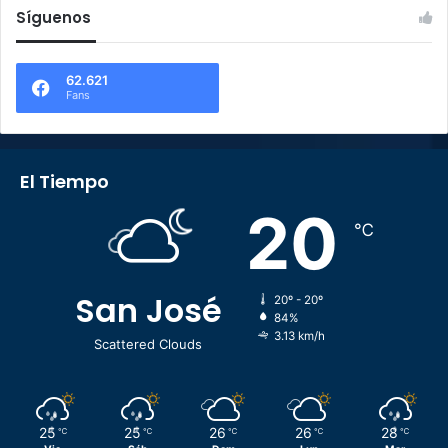
Síguenos
62.621
Fans
El Tiempo
20
℃
San José
20º - 20º
84%
3.13 km/h
Scattered Clouds
25
25
26
26
28
℃
℃
℃
℃
℃