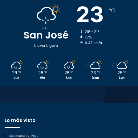
23
℃
San José
29º - 21º
77%
4.47 km/h
Lluvia Ligera
29
25
25
23
25
℃
℃
℃
℃
℃
Jue
Vie
Sáb
Dom
Lun
Lo más visto
noviembre 27, 2022