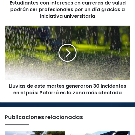
Estudiantes con intereses en carreras de salud
profesionales
por
podrán ser profesionales por un día gracias a
un
iniciativa universitaria
día
gracias
Lluvias
a
de
iniciativa
este
universitaria
martes
generaron
30
incidentes
en
el
Lluvias de este martes generaron 30 incidentes
país:
Patarrá
en el país: Patarrá es la zona más afectada
es
la
zona
Publicaciones relacionadas
más
afectada