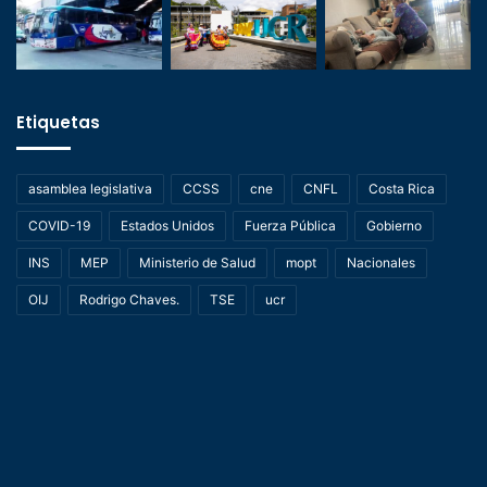
Etiquetas
asamblea legislativa
CCSS
cne
CNFL
Costa Rica
COVID-19
Estados Unidos
Fuerza Pública
Gobierno
INS
MEP
Ministerio de Salud
mopt
Nacionales
OIJ
Rodrigo Chaves.
TSE
ucr