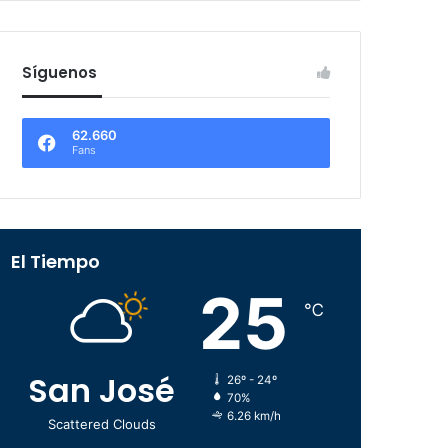
Síguenos
62.660
Fans
El Tiempo
25
℃
San José
26º - 24º
70%
6.26 km/h
Scattered Clouds