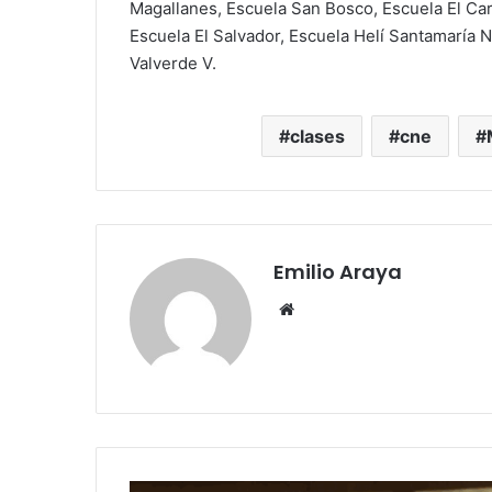
Magallanes, Escuela San Bosco, Escuela El Ca
Escuela El Salvador, Escuela Helí Santamaría N
Valverde V.
clases
cne
Emilio Araya
Sitio
web
¡Video!