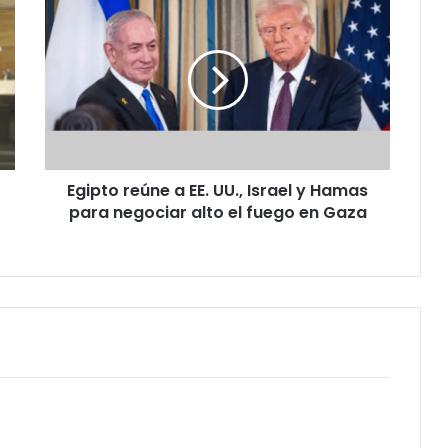
reúne
a
EE.
UU.,
Israel
y
Hamas
para
Egipto reúne a EE. UU., Israel y Hamas
negociar
alto
para negociar alto el fuego en Gaza
el
fuego
en
Gaza