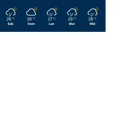
26
26
27
29
28
℃
℃
℃
℃
℃
Sáb
Dom
Lun
Mar
Mié