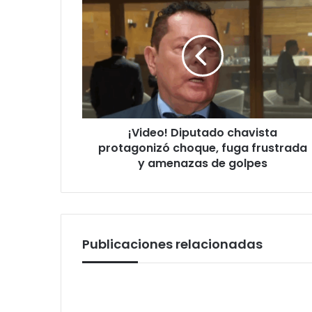
Diputado
chavista
protagonizó
choque,
fuga
frustrada
y
amenazas
¡Video! Diputado chavista
de
golpes
protagonizó choque, fuga frustrada
y amenazas de golpes
Publicaciones relacionadas