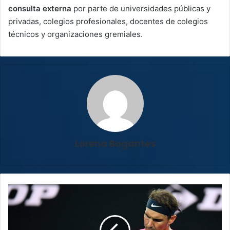
consulta externa
por parte de universidades públicas y
privadas, colegios profesionales, docentes de colegios
técnicos y organizaciones gremiales.
Lorena Bogantes
Rafael
Nadal
se
despidió