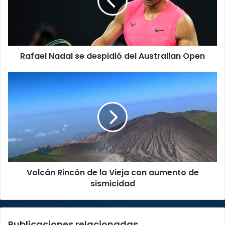
del
Australian
Open
Rafael Nadal se despidió del Australian Open
Volcán
Rincón
de
la
Vieja
con
aumento
de
sismicidad
Volcán Rincón de la Vieja con aumento de
sismicidad
Publicaciones relacionadas