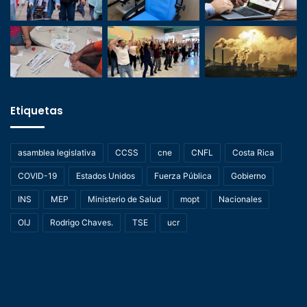
Etiquetas
asamblea legislativa
CCSS
cne
CNFL
Costa Rica
COVID-19
Estados Unidos
Fuerza Pública
Gobierno
INS
MEP
Ministerio de Salud
mopt
Nacionales
OIJ
Rodrigo Chaves.
TSE
ucr