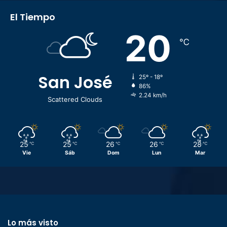
El Tiempo
20
℃
San José
25º - 18º
86%
2.24 km/h
Scattered Clouds
25
25
26
26
28
℃
℃
℃
℃
℃
Vie
Sáb
Dom
Lun
Mar
Lo más visto