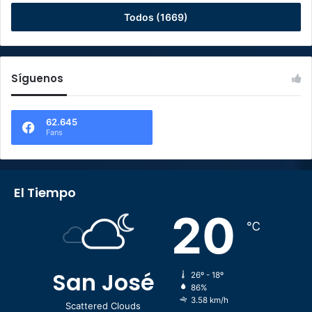
Todos (1669)
Síguenos
62.645
Fans
El Tiempo
20
℃
San José
26º - 18º
86%
3.58 km/h
Scattered Clouds