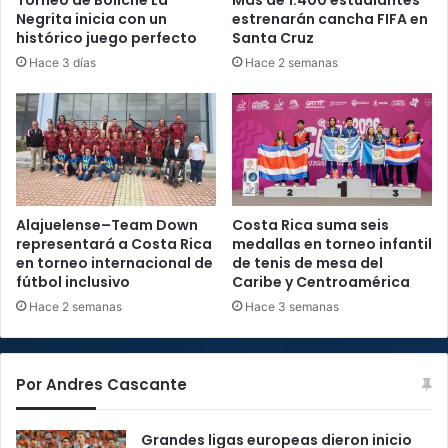
Torneo de Boliche La
Más de 1.400 estudiantes
Negrita inicia con un
estrenarán cancha FIFA en
histórico juego perfecto
Santa Cruz
Hace 3 días
Hace 2 semanas
Alajuelense–Team Down
Costa Rica suma seis
representará a Costa Rica
medallas en torneo infantil
en torneo internacional de
de tenis de mesa del
fútbol inclusivo
Caribe y Centroamérica
Hace 2 semanas
Hace 3 semanas
Por Andres Cascante
Grandes ligas europeas dieron inicio