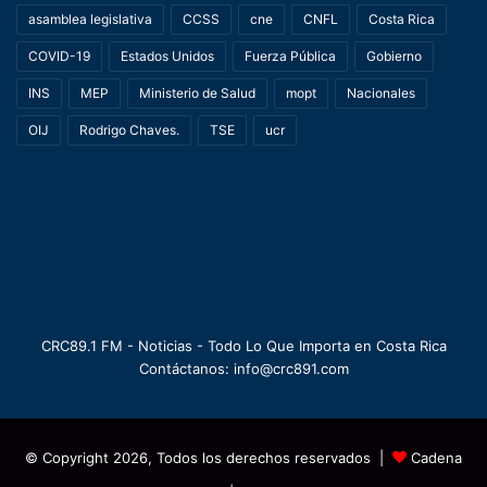
asamblea legislativa
CCSS
cne
CNFL
Costa Rica
COVID-19
Estados Unidos
Fuerza Pública
Gobierno
INS
MEP
Ministerio de Salud
mopt
Nacionales
OIJ
Rodrigo Chaves.
TSE
ucr
CRC89.1 FM - Noticias - Todo Lo Que Importa en Costa Rica
Contáctanos: info@crc891.com
© Copyright 2026, Todos los derechos reservados |
Cadena