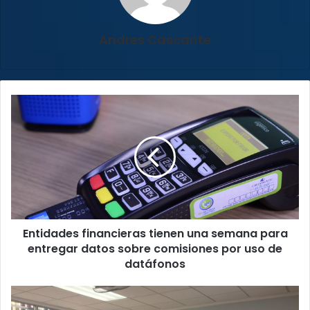
Andres Cascante
Entidades
financieras
tienen
una
semana
para
entregar
datos
sobre
Entidades financieras tienen una semana para
comisiones
por
entregar datos sobre comisiones por uso de
uso
datáfonos
de
datáfonos
MEP
renovará