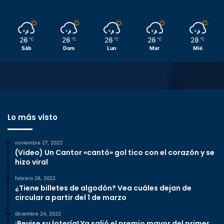
26
26
26
26
28
℃
℃
℃
℃
℃
Sáb
Dom
Lun
Mar
Mié
Lo más visto
noviembre 27, 2022
(Video) Un Cantor «cantó» gol tico con el corazón y se
hizo viral
febrero 26, 2022
¿Tiene billetes de algodón? Vea cuáles dejan de
circular a partir del 1 de marzo
diciembre 24, 2022
¡Revise su lotería! Ya salió el premio mayor del primer