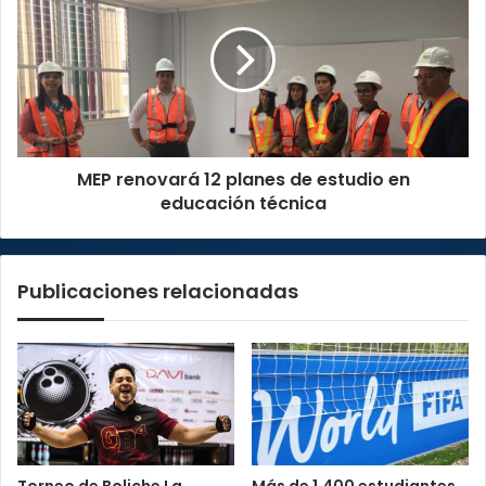
12
planes
de
estudio
en
educación
técnica
MEP renovará 12 planes de estudio en
educación técnica
Publicaciones relacionadas