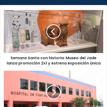
Semana
Santa
con
historia:
Museo
del
Jade
lanza
promoción
Semana Santa con historia: Museo del Jade
2x1
y
lanza promoción 2x1 y estrena exposición única
estrena
exposición
¡Buenas
única
noticias!
Hospital
Tony
Facio
acelera
cirugías