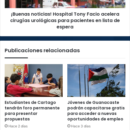
urológicas
para
¡Buenas noticias! Hospital Tony Facio acelera
pacientes
en
cirugías urológicas para pacientes en lista de
lista
espera
de
espera
Publicaciones relacionadas
Estudiantes de Cartago
Jóvenes de Guanacaste
tendrán foro permanente
podrán capacitarse gratis
para presentar
para acceder a nuevas
propuestas
oportunidades de empleo
Hace 2 días
Hace 3 días