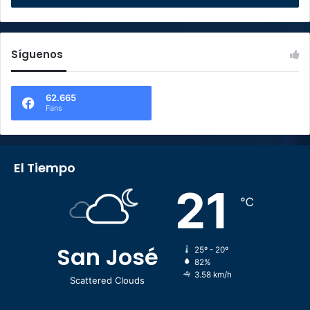
Síguenos
62.665
Fans
El Tiempo
21
℃
San José
25º - 20º
82%
3.58 km/h
Scattered Clouds