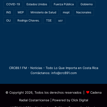
COVID-19
Estados Unidos
Fuerza Pública
Gobierno
INS
MEP
Ministerio de Salud
mopt
Nacionales
OIJ
Rodrigo Chaves.
TSE
ucr
CRC89.1 FM - Noticias - Todo Lo Que Importa en Costa Rica
Contáctanos: info@crc891.com
© Copyright 2026, Todos los derechos reservados |
Cadena
Radial Costarricense
| Powered by
Click Digital