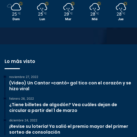
25
25
29
28
28
℃
℃
℃
℃
℃
Dom
Lun
Mar
Mié
Jue
Lo más visto
noviembre 27, 2022
(Video) Un Cantor «cantó» gol tico con el corazón y se
hizo viral
febrero 26, 2022
¿Tiene billetes de algodón? Vea cuáles dejan de
circular a partir del 1 de marzo
diciembre 24, 2022
¡Revise su lotería! Ya salió el premio mayor del primer
sorteo de consolación