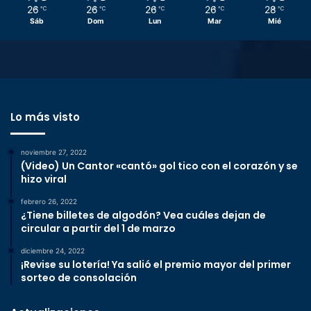
26
26
26
26
28
℃
℃
℃
℃
℃
Sáb
Dom
Lun
Mar
Mié
Lo más visto
noviembre 27, 2022
(Video) Un Cantor «cantó» gol tico con el corazón y se
hizo viral
febrero 26, 2022
¿Tiene billetes de algodón? Vea cuáles dejan de
circular a partir del 1 de marzo
diciembre 24, 2022
¡Revise su lotería! Ya salió el premio mayor del primer
sorteo de consolación