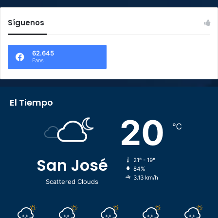
Síguenos
62.645
Fans
El Tiempo
20
℃
San José
21º - 19º
84%
3.13 km/h
Scattered Clouds