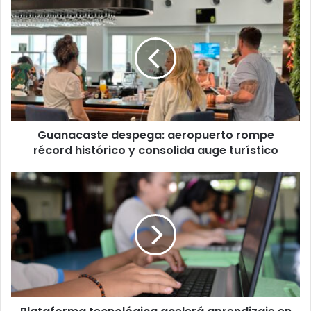
Guanacaste
despega:
aeropuerto
rompe
récord
histórico
y
consolida
auge
Guanacaste despega: aeropuerto rompe
turístico
récord histórico y consolida auge turístico
Plataforma
tecnológica
acelerá
aprendizaje
en
estudiantes