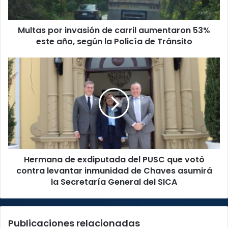
este
año,
Multas por invasión de carril aumentaron 53%
según
la
este año, según la Policía de Tránsito
Policía
de
Hermana
Tránsito
de
exdiputada
del
PUSC
que
votó
contra
levantar
Hermana de exdiputada del PUSC que votó
inmunidad
de
contra levantar inmunidad de Chaves asumirá
Chaves
la Secretaría General del SICA
asumirá
la
Secretaría
Publicaciones relacionadas
General