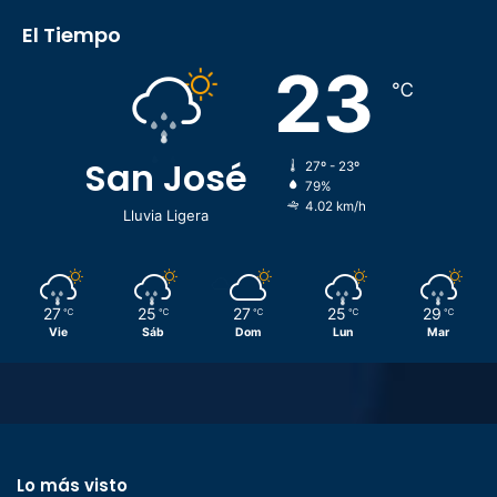
El Tiempo
23
℃
San José
27º - 23º
79%
4.02 km/h
Lluvia Ligera
27
25
27
25
29
℃
℃
℃
℃
℃
Vie
Sáb
Dom
Lun
Mar
Lo más visto