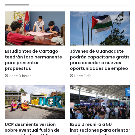
del
SICA
Estudiantes de Cartago
Jóvenes de Guanacaste
tendrán foro permanente
podrán capacitarse gratis
para presentar
para acceder a nuevas
propuestas
oportunidades de empleo
Hace 3 horas
Hace 1 día
UCR desmiente versión
Expo U reunirá a 50
sobre eventual fusión de
instituciones para orientar