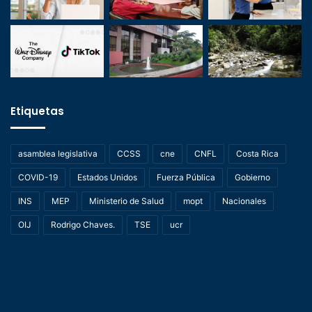
Etiquetas
asamblea legislativa
CCSS
cne
CNFL
Costa Rica
COVID-19
Estados Unidos
Fuerza Pública
Gobierno
INS
MEP
Ministerio de Salud
mopt
Nacionales
OIJ
Rodrigo Chaves.
TSE
ucr